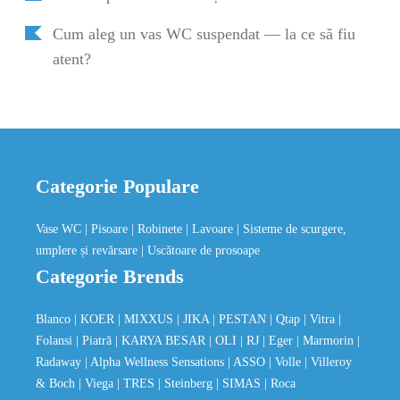
Cum aleg un vas WC suspendat — la ce să fiu
atent?
Categorie Populare
Vase WC
| Pisoare
| Robinete
| Lavoare
| Sisteme de scurgere,
umplere și revărsare
| Uscătoare de prosoape
Categorie Brends
Blanco
| KOER
| MIXXUS
| JIKA
| PESTAN
| Qtap
| Vitra
|
Folansi
| Piatră
| KARYA BESAR
| OLI
| RJ
| Eger
| Marmorin
|
Radaway
| Alpha Wellness Sensations
| ASSO
| Volle
| Villeroy
& Boch
| Viega
| TRES
| Steinberg
| SIMAS
| Roca