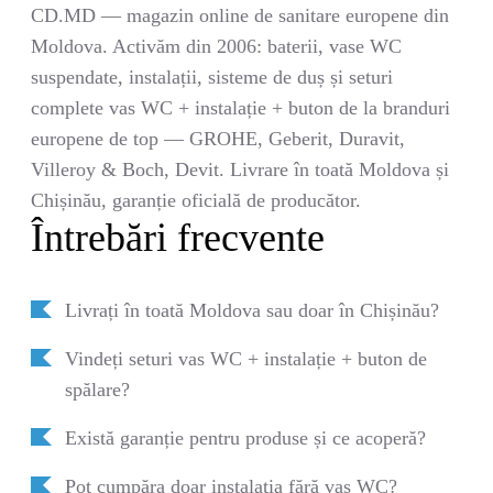
CD.MD — magazin online de sanitare europene din
Moldova. Activăm din 2006: baterii, vase WC
suspendate, instalații, sisteme de duș și seturi
complete vas WC + instalație + buton de la branduri
europene de top — GROHE, Geberit, Duravit,
Villeroy & Boch, Devit. Livrare în toată Moldova și
Chișinău, garanție oficială de producător.
Întrebări frecvente
Livrați în toată Moldova sau doar în Chișinău?
Vindeți seturi vas WC + instalație + buton de
spălare?
Există garanție pentru produse și ce acoperă?
Pot cumpăra doar instalația fără vas WC?