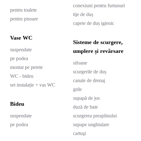
conexiuni pentru furtunuri
pentru toalete
tije de duș
pentru pisoare
capete de duș igienic
Vase WC
Sisteme de scurgere,
suspendate
umplere și revărsare
pe podea
sifoane
montat pe perete
scurgerile de duș
WC - bideu
canale de drenaj
set instalație + vas WC
grile
supapă de jos
Bideu
duză de baie
suspendate
scurgerea preaplinului
pe podea
supape unghiulare
cartuşi