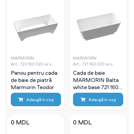
MARMORIN
MARMORIN
Art.: 723 160 020 xx x
Art.: 721 160 020 xx x
Panou pentru cada
Cada de baie
de baie de piatră
MARMORIN Balta
Marmorin Teodor
white base 721 160
020 XX X
Adaugă in coş
Adaugă in coş
0 MDL
0 MDL