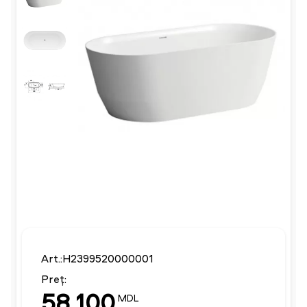
Art.:H2399520000001
Preț:
58 100
MDL