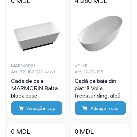
0 MDL
41280 MDL
MARMORIN
VOLLE
Art.: 721 160 020 xx x-1
Art.: 12-22-168
Cada de baie
Cadă de baie din
MARMORIN Balta
piatră Volle,
black base
freestanding, albă
Adaugă in coş
Adaugă in coş
0 MDL
0 MDL