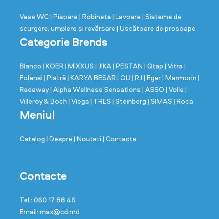
Vase WC
| Pisoare
| Robinete
| Lavoare
| Sisteme de
scurgere, umplere și revărsare
| Uscătoare de prosoape
Categorie Brends
Blanco
| KOER
| MIXXUS
| JIKA
| PESTAN
| Qtap
| Vitra
|
Folansi
| Piatră
| KARYA BESAR
| OLI
| RJ
| Eger
| Marmorin
|
Radaway
| Alpha Wellness Sensations
| ASSO
| Volle
|
Villeroy & Boch
| Viega
| TRES
| Steinberg
| SIMAS
| Roca
Meniul
Catalog
| Despre
| Noutati
| Contacte
Contacte
Tel.: 060 17 88 46
Email: max@cd.md