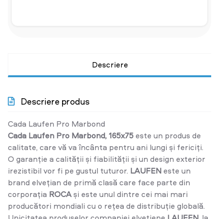
Descriere
Descriere produs
Cada Laufen Pro Marbond
Cada Laufen Pro Marbond, 165x75
este un produs de
calitate, care vă va încânta pentru ani lungi și fericiți.
O garanție a calității și fiabilității și un design exterior
irezistibil vor fi pe gustul tuturor.
LAUFEN
este un
brand elvețian de primă clasă care face parte din
corporația
ROCA
și este unul dintre cei mai mari
producători mondiali cu o rețea de distribuție globală.
Unicitatea produselor companiei elvețiene
LAUFEN
, la