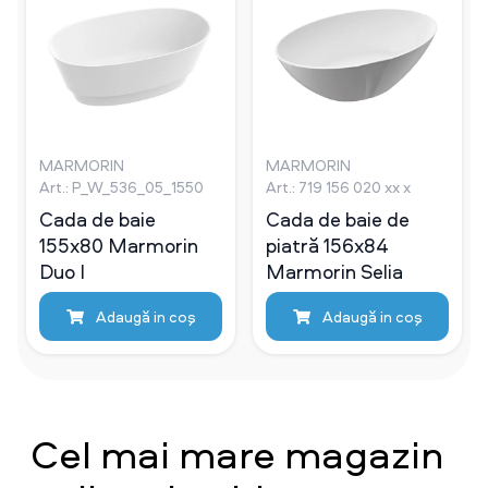
MARMORIN
MARMORIN
Art.: P_W_536_05_1550
Art.: 719 156 020 xx x
Cada de baie
Cada de baie de
155х80 Marmorin
piatră 156х84
Duo I
Marmorin Selia
Adaugă in coş
Adaugă in coş
Cel mai mare magazin