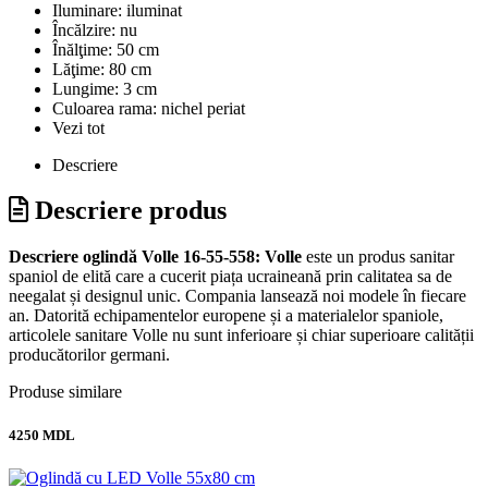
Iluminare:
iluminat
Încălzire:
nu
Înălţime:
50 cm
Lăţime:
80 cm
Lungime:
3 cm
Culoarea rama:
nichel periat
Vezi tot
Descriere
Descriere produs
Descriere oglindă Volle 16-55-558:
Volle
este un produs sanitar
spaniol de elită care a cucerit piața ucraineană prin calitatea sa de
neegalat și designul unic. Compania lansează noi modele în fiecare
an. Datorită echipamentelor europene și a materialelor spaniole,
articolele sanitare Volle nu sunt inferioare și chiar superioare calității
producătorilor germani.
Produse similare
4250 MDL