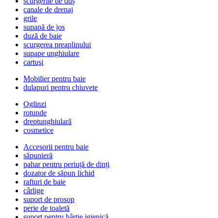
scurgerile de duș
canale de drenaj
grile
supapă de jos
duză de baie
scurgerea preaplinului
supape unghiulare
cartuşi
Mobilier pentru baie
dulapuri pentru chiuvete
Oglinzi
rotunde
dreptunghiulară
cosmetice
Accesorii pentru baie
săpunieră
pahar pentru periuță de dinți
dozator de săpun lichid
rafturi de baie
cârlige
suport de prosop
perie de toaletă
suport pentru hârtie igienică