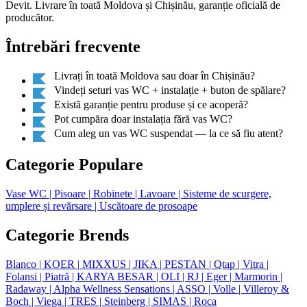
Devit. Livrare în toată Moldova și Chișinău, garanție oficială de
producător.
Întrebări frecvente
Livrați în toată Moldova sau doar în Chișinău?
Vindeți seturi vas WC + instalație + buton de spălare?
Există garanție pentru produse și ce acoperă?
Pot cumpăra doar instalația fără vas WC?
Cum aleg un vas WC suspendat — la ce să fiu atent?
Categorie Populare
Vase WC
| Pisoare
| Robinete
| Lavoare
| Sisteme de scurgere,
umplere și revărsare
| Uscătoare de prosoape
Categorie Brends
Blanco
| KOER
| MIXXUS
| JIKA
| PESTAN
| Qtap
| Vitra
|
Folansi
| Piatră
| KARYA BESAR
| OLI
| RJ
| Eger
| Marmorin
|
Radaway
| Alpha Wellness Sensations
| ASSO
| Volle
| Villeroy &
Boch
| Viega
| TRES
| Steinberg
| SIMAS
| Roca