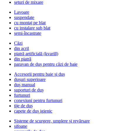
seturi de mixare
Lavoare
suspendate
cu montaj pe blat
cu instalare sub blat
semi-încastrate
Căzi
din acril
piatră artificială (kvarill)
din piatră
paravan de duș pentru căzi de baie
Accesorii pentru baie și duș
dușuri superioare
duș manual
suporturi de duș
furtunuri
conexiuni pentru furtunuri
tije de duș
capete de duș igienic
Sisteme de scurgere, umplere și revărsare
sifoane