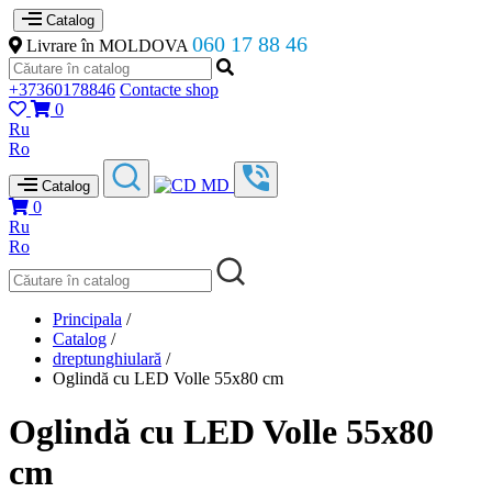
Catalog
060 17 88 46
Livrare în MOLDOVA
+37360178846
Contacte shop
0
Ru
Ro
Catalog
0
Ru
Ro
Principala
/
Catalog
/
dreptunghiulară
/
Oglindă cu LED Volle 55x80 cm
Oglindă cu LED Volle 55x80
cm