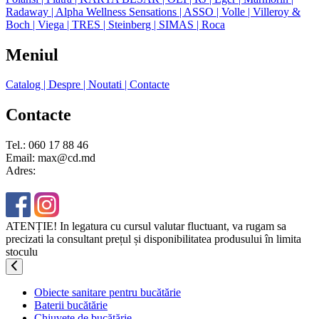
Radaway
| Alpha Wellness Sensations
| ASSO
| Volle
| Villeroy &
Boch
| Viega
| TRES
| Steinberg
| SIMAS
| Roca
Meniul
Catalog
| Despre
| Noutati
| Contacte
Contacte
Tel.: 060 17 88 46
Email: max@cd.md
Adres:
ATENȚIE! In legatura cu cursul valutar fluctuant, va rugam sa
precizati la consultant prețul și disponibilitatea produsului în limita
stoculu
Obiecte sanitare pentru bucătărie
Baterii bucătărie
Chiuvete de bucătărie