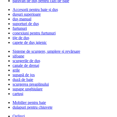
paravan de duș pentru căzi de baie
Accesorii pentru baie și duș
dușuri superioare
duș manual
suporturi de duș
furtunuri
conexiuni pentru furtunuri
tije de duș
capete de duș igienic
Sisteme de scurgere, umplere și revărsare
sifoane
scurgerile de duș
canale de drenaj
grile
supapă de jos
duză de baie
scurgerea preaplinului
supape unghiulare
cartuşi
Mobilier pentru baie
dulapuri pentru chiuvete
Oglinzi