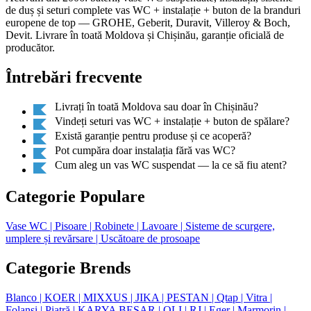
de duș și seturi complete vas WC + instalație + buton de la branduri
europene de top — GROHE, Geberit, Duravit, Villeroy & Boch,
Devit. Livrare în toată Moldova și Chișinău, garanție oficială de
producător.
Întrebări frecvente
Livrați în toată Moldova sau doar în Chișinău?
Vindeți seturi vas WC + instalație + buton de spălare?
Există garanție pentru produse și ce acoperă?
Pot cumpăra doar instalația fără vas WC?
Cum aleg un vas WC suspendat — la ce să fiu atent?
Categorie Populare
Vase WC
| Pisoare
| Robinete
| Lavoare
| Sisteme de scurgere,
umplere și revărsare
| Uscătoare de prosoape
Categorie Brends
Blanco
| KOER
| MIXXUS
| JIKA
| PESTAN
| Qtap
| Vitra
|
Folansi
| Piatră
| KARYA BESAR
| OLI
| RJ
| Eger
| Marmorin
|