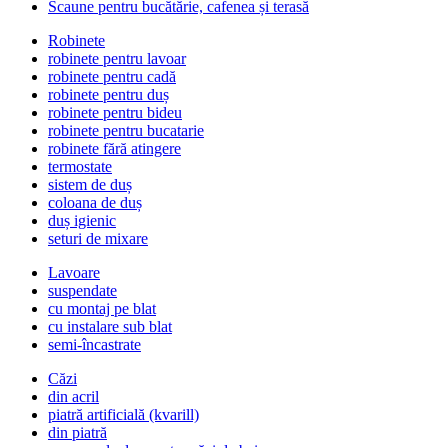
Scaune pentru bucătărie, cafenea și terasă
Robinete
robinete pentru lavoar
robinete pentru cadă
robinete pentru duș
robinete pentru bideu
robinete pentru bucatarie
robinete fără atingere
termostate
sistem de duș
coloana de duș
duș igienic
seturi de mixare
Lavoare
suspendate
cu montaj pe blat
cu instalare sub blat
semi-încastrate
Căzi
din acril
piatră artificială (kvarill)
din piatră