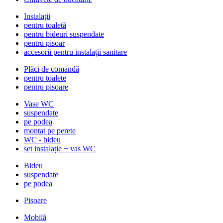
Instalații
pentru toaletă
pentru bideuri suspendate
pentru pisoar
accesorii pentru instalații sanitare
Plăci de comandă
pentru toalete
pentru pisoare
Vase WC
suspendate
pe podea
montat pe perete
WC - bideu
set instalație + vas WC
Bideu
suspendate
pe podea
Pisoare
Mobilă