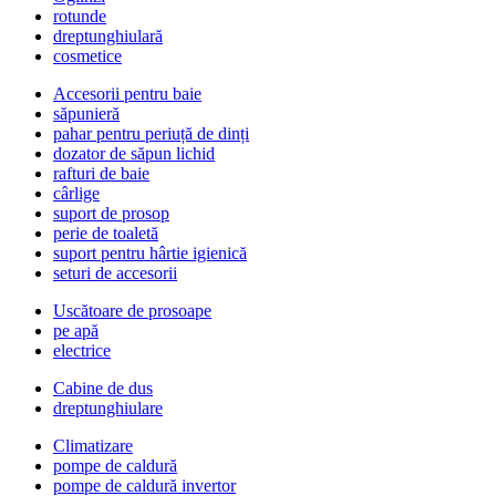
rotunde
dreptunghiulară
cosmetice
Accesorii pentru baie
săpunieră
pahar pentru periuță de dinți
dozator de săpun lichid
rafturi de baie
cârlige
suport de prosop
perie de toaletă
suport pentru hârtie igienică
seturi de accesorii
Uscătoare de prosoape
pe apă
electrice
Cabine de dus
dreptunghiulare
Climatizare
pompe de caldură
pompe de caldură invertor