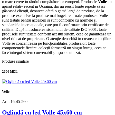
o mare cerere în rândul cumpărătorilor europeni. Produsele
Volle
au
apărut relativ recent în Ucraina, dar au reușit foarte repede să își
găsească clienții, deoarece oferă o gamă largă de produse, de la
produse exclusive la produse mai bugetare. Toate produsele Volle
sunt testate pentru accesorii și sunt conforme cu normele și
standardele internaționale, care pot fi confirmate prin certificate de
calitate. După introducerea sistemului de calitate ISO 9001, toate
produsele sunt testate conform acestui sistem, ceea ce garantează un
nivel ridicat de proprietate. O atenție deosebită în crearea colecțiilor
Volle se concentrează pe funcționalitatea produselor: toate
componentele fiecărei colecții formează un singur întreg, ceea ce
face întregul sistem convenabil și ușor de utilizat.
Produse similare
2690 MDL
Volle
Art.: 16-45-560
Oglindă cu led Volle 45x60 cm