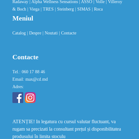
Radaway
| Alpha Wellness Sensations
| ASSO
| Volle
| Villeroy
& Boch
| Viega
| TRES
| Steinberg
| SIMAS
| Roca
Meniul
Catalog
| Despre
| Noutati
| Contacte
Contacte
Tel.: 060 17 88 46
Email: max@cd.md
Adres:
ATENȚIE! In legatura cu cursul valutar fluctuant, va
rugam sa precizati la consultant prețul și disponibilitatea
produsului în limita stoculu