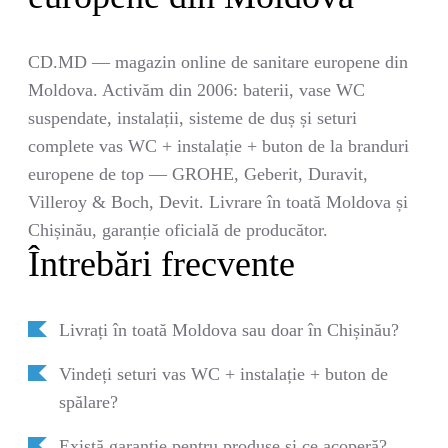
CD.MD — magazin online de sanitare europene din
Moldova. Activăm din 2006: baterii, vase WC
suspendate, instalații, sisteme de duș și seturi
complete vas WC + instalație + buton de la branduri
europene de top — GROHE, Geberit, Duravit,
Villeroy & Boch, Devit. Livrare în toată Moldova și
Chișinău, garanție oficială de producător.
Întrebări frecvente
Livrați în toată Moldova sau doar în Chișinău?
Vindeți seturi vas WC + instalație + buton de
spălare?
Există garanție pentru produse și ce acoperă?