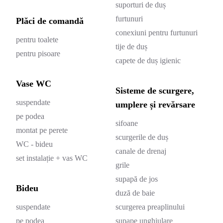
suporturi de duș
furtunuri
Plăci de comandă
conexiuni pentru furtunuri
pentru toalete
tije de duș
pentru pisoare
capete de duș igienic
Vase WC
Sisteme de scurgere,
suspendate
umplere și revărsare
pe podea
sifoane
montat pe perete
scurgerile de duș
WC - bideu
canale de drenaj
set instalație + vas WC
grile
supapă de jos
Bideu
duză de baie
suspendate
scurgerea preaplinului
pe podea
supape unghiulare