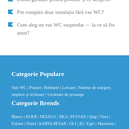
Pot cumpăra doar instalația fără vas WC?
Cum aleg un vas WC suspendat — la ce să fiu
atent?
Categorie Populare
Vase WC
| Pisoare
| Robinete
| Lavoare
| Sisteme de scurgere,
umplere și revărsare
| Uscătoare de prosoape
Categorie Brends
Blanco
| KOER
| MIXXUS
| JIKA
| PESTAN
| Qtap
| Vitra
|
Folansi
| Piatră
| KARYA BESAR
| OLI
| RJ
| Eger
| Marmorin
|