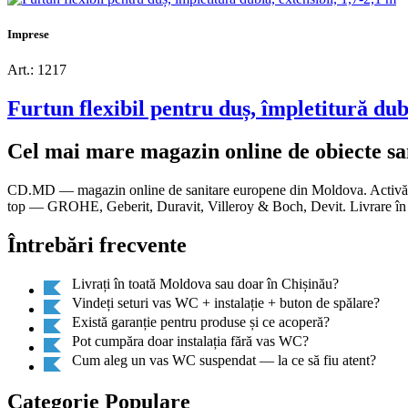
Imprese
Art.: 1217
Furtun flexibil pentru duș, împletitură dubl
Cel mai mare magazin online de obiecte s
CD.MD — magazin online de sanitare europene din Moldova. Activăm di
top — GROHE, Geberit, Duravit, Villeroy & Boch, Devit. Livrare în t
Întrebări frecvente
Livrați în toată Moldova sau doar în Chișinău?
Vindeți seturi vas WC + instalație + buton de spălare?
Există garanție pentru produse și ce acoperă?
Pot cumpăra doar instalația fără vas WC?
Cum aleg un vas WC suspendat — la ce să fiu atent?
Categorie Populare