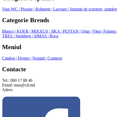
Vase WC
| Pisoare
| Robinete
| Lavoare
| Sisteme de scurgere, umpler
Categorie Brends
Blanco
| KOER
| MIXXUS
| JIKA
| PESTAN
| Qtap
| Vitra
| Folansi
TRES
| Steinberg
| SIMAS
| Roca
Meniul
Catalog
| Despre
| Noutati
| Contacte
Contacte
Tel.: 060 17 88 46
Email: max@cd.md
Adres: