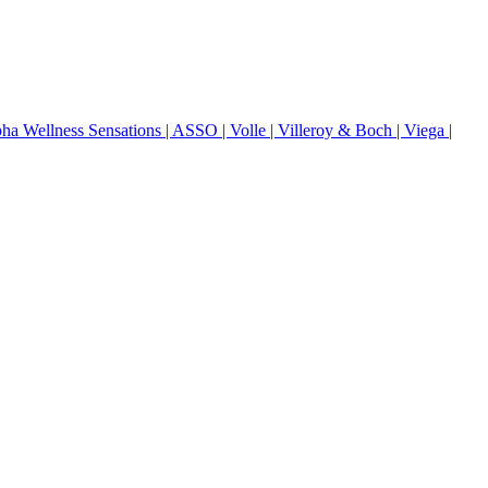
pha Wellness Sensations
| ASSO
| Volle
| Villeroy & Boch
| Viega
|