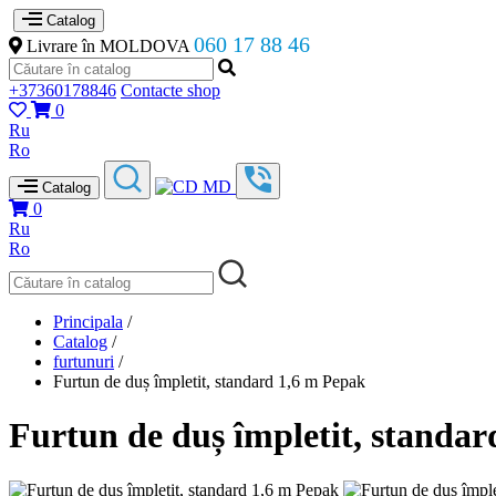
Catalog
060 17 88 46
Livrare în MOLDOVA
+37360178846
Contacte shop
0
Ru
Ro
Catalog
0
Ru
Ro
Principala
/
Catalog
/
furtunuri
/
Furtun de duș împletit, standard 1,6 m Pepak
Furtun de duș împletit, standa