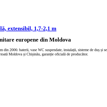
ă, extensibil, 1,7-2,1 m
anitare europene din Moldova
n 2006: baterii, vase WC suspendate, instalații, sisteme de duș și set
oată Moldova și Chișinău, garanție oficială de producător.