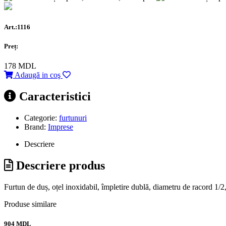
Art.:1116
Preț:
178
MDL
Adaugă in coş
Caracteristici
Categorie:
furtunuri
Brand:
Imprese
Descriere
Descriere produs
Furtun de duș, oțel inoxidabil, împletire dublă, diametru de racord 1/
Produse similare
904 MDL