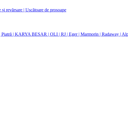
e și revărsare
| Uscătoare de prosoape
| Piatră
| KARYA BESAR
| OLI
| RJ
| Eger
| Marmorin
| Radaway
| Al