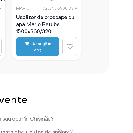
мм
мм
.P
MARIO
Art.: 1.2.5500.03.Р
Uscător de prosoape cu
apă Mario Betube
1500x360/320
Adaugă in
coş
cvente
a sau doar în Chișinău?
 instalație + buton de spălare?