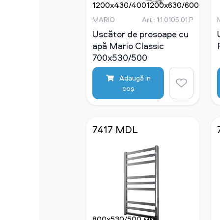
1200x430/400
1200x630/600
500x
мм
мм
мм
MARIO
Art.: 1.1.0105.01.P
Uscător de prosoape cu
apă Mario Classic
700x530/500
Adaugă in
coş
7417 MDL
800x530/500 мм