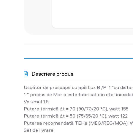
Descriere produs
Uscător de prosoape cu apă Lux B /P 1 "cu dista
1 " produs de Mario este fabricat din oțel inoxidab
Volumul 1.5
Putere termică Δt = 70 (90/70/20 °C), watt 155
Putere termică Δt = 50 (75/65/20 °C), watt 122
Puterea recomandată ТЕНа (MEG/REG/MOA), 
Set de livrare