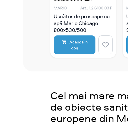
MARIO
Art.: 1.2.6100.03 Р
Uscător de prosoape cu
apă Mario Chicago
800x530/500
Adaugă in
coş
Cel mai mare m
de obiecte sani
europene din M