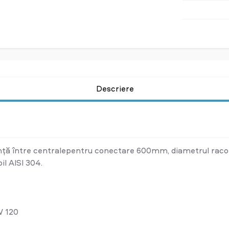
Descriere
nță între centralepentru conectare 600mm, diametrul racord
il АІSI 304.
W 120