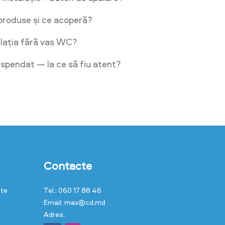
produse și ce acoperă?
lația fără vas WC?
pendat — la ce să fiu atent?
Contacte
cte
Tel.: 060 17 88 46
Email: max@cd.md
Adres: