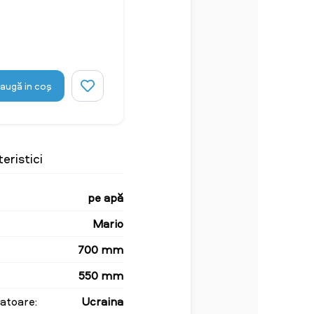
augă in coş
eristici
pe apă
Mario
700 mm
550 mm
atoare:
Ucraina