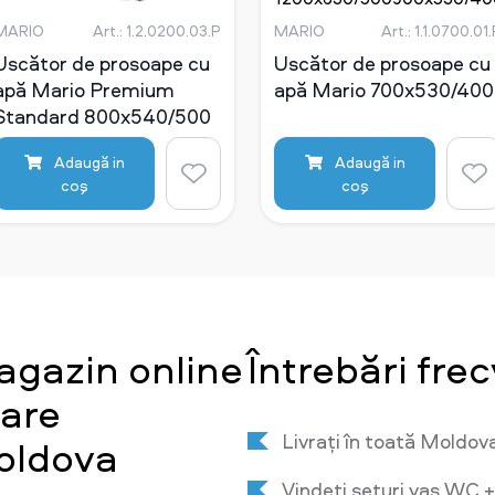
мм
мм
MARIO
Art.: 1.2.0200.03.P
MARIO
Art.: 1.1.0700.01
Uscător de prosoape cu
Uscător de prosoape cu
apă Mario Premium
apă Mario 700x530/400
Standard 800x540/500
Adaugă in
Adaugă in
coş
coş
agazin online
Întrebări fre
tare
Livrați în toată Moldov
oldova
Vindeți seturi vas WC +