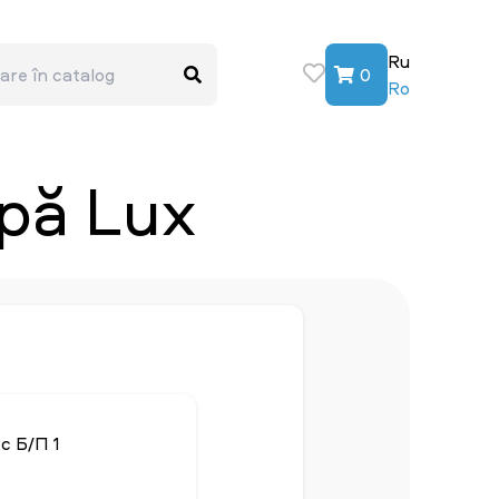
Ru
0
Ro
pă Lux
с Б/П 1