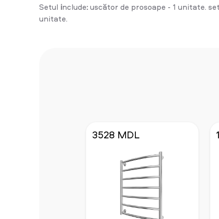
Setul
i
nclude
:
uscător de prosoape - 1 unitate. set
unitate.
3528 MDL