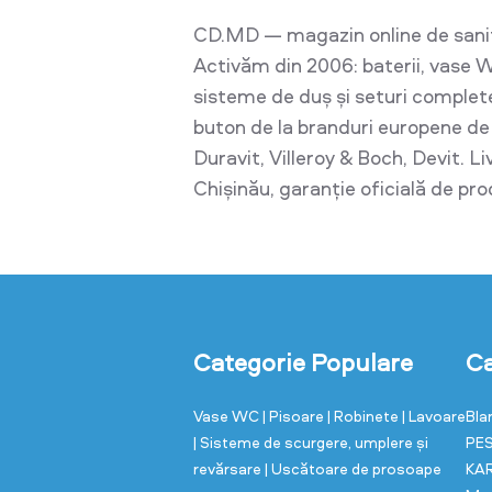
CD.MD — magazin online de sani
Activăm din 2006: baterii, vase W
sisteme de duș și seturi complet
buton de la branduri europene d
Duravit, Villeroy & Boch, Devit. L
Chișinău, garanție oficială de pr
Categorie Populare
Ca
Vase WC
| Pisoare
| Robinete
| Lavoare
Bla
| Sisteme de scurgere, umplere și
PE
revărsare
| Uscătoare de prosoape
KA