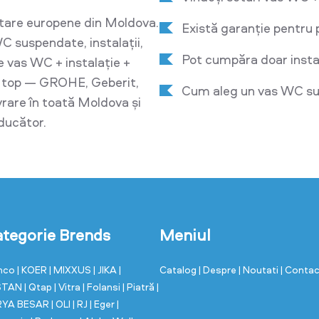
tare europene din Moldova.
Există garanție pentru 
C suspendate, instalații,
Pot cumpăra doar insta
e vas WC + instalație +
e top — GROHE, Geberit,
Cum aleg un vas WC sus
ivrare în toată Moldova și
oducător.
tegorie Brends
Meniul
nco
| KOER
| MIXXUS
| JIKA
|
Catalog
| Despre
| Noutati
| Conta
STAN
| Qtap
| Vitra
| Folansi
| Piatră
|
RYA BESAR
| OLI
| RJ
| Eger
|