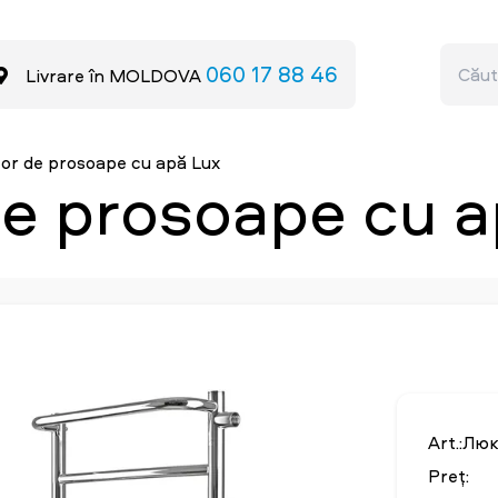
060 17 88 46
Livrare în MOLDOVA
or de prosoape cu apă Lux
e prosoape cu a
Art.:Люк
Preț: