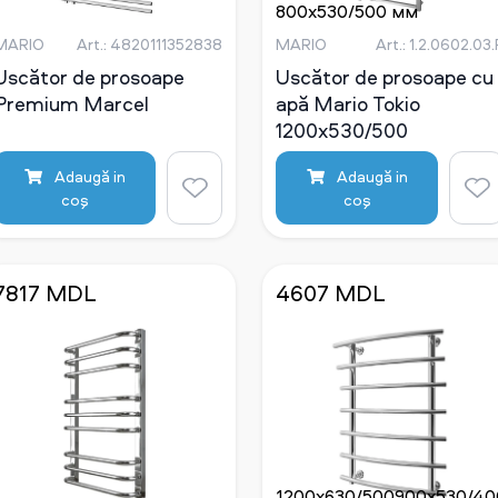
430/400
500x530/500
600x430/400
800x530/500 мм
600x530/500
700x430/4
мм
мм
мм
мм
MARIO
Art.: 4820111352838
MARIO
Art.: 1.2.0602.03.
Uscător de prosoape
Uscător de prosoape cu
Premium Marcel
apă Mario Tokio
1200x530/500
Adaugă in
Adaugă in
coş
coş
7817 MDL
4607 MDL
1200x630/500
900x530/40