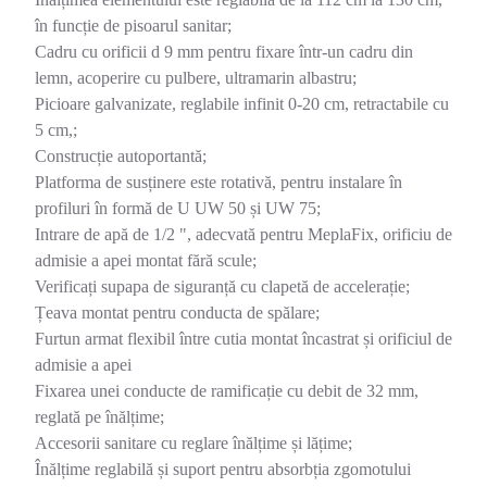
în funcție de pisoarul sanitar;
Cadru cu orificii d 9 mm pentru fixare într-un cadru din
lemn, acoperire cu pulbere, ultramarin albastru;
Picioare galvanizate, reglabile infinit 0-20 cm, retractabile cu
5 cm,;
Construcție autoportantă;
Platforma de susținere este rotativă, pentru instalare în
profiluri în formă de U UW 50 și UW 75;
Intrare de apă de 1/2 ", adecvată pentru MeplaFix, orificiu de
admisie a apei montat fără scule;
Verificați supapa de siguranță cu clapetă de accelerație;
Țeava montat pentru conducta de spălare;
Furtun armat flexibil între cutia montat încastrat și orificiul de
admisie a apei
Fixarea unei conducte de ramificație cu debit de 32 mm,
reglată pe înălțime;
Accesorii sanitare cu reglare înălțime și lățime;
Înălțime reglabilă și suport pentru absorbția zgomotului