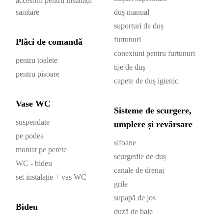
accesorii pentru instalații
sanitare
duș manual
suporturi de duș
furtunuri
Plăci de comandă
conexiuni pentru furtunuri
pentru toalete
tije de duș
pentru pisoare
capete de duș igienic
Vase WC
Sisteme de scurgere,
suspendate
umplere și revărsare
pe podea
sifoane
montat pe perete
scurgerile de duș
WC - bideu
canale de drenaj
set instalație + vas WC
grile
supapă de jos
Bideu
duză de baie