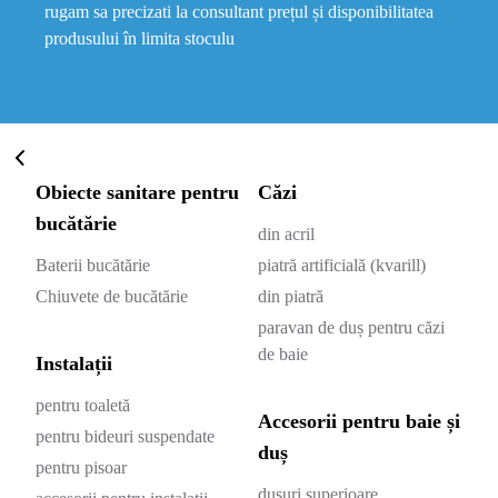
rugam sa precizati la consultant prețul și disponibilitatea
produsului în limita stoculu
Obiecte sanitare pentru
Căzi
bucătărie
din acril
Baterii bucătărie
piatră artificială (kvarill)
Chiuvete de bucătărie
din piatră
paravan de duș pentru căzi
de baie
Instalații
pentru toaletă
Accesorii pentru baie și
pentru bideuri suspendate
duș
pentru pisoar
dușuri superioare