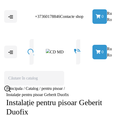
Ru
+37360178846
Contacte shop
0
Ro
Ru
0
Ro
Principala
/
Catalog
/
pentru pisoar
/
Instalație pentru pisoar Geberit Duofix
Instalație pentru pisoar Geberit
Duofix