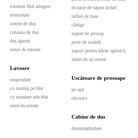
robinete fără atingere
dozator de săpun lichid
termostate
rafturi de baie
sistem de duș
cârlige
coloana de duș
suport de prosop
duș igienic
perie de toaletă
seturi de mixare
suport pentru hârtie igienică
seturi de accesorii
Lavoare
Uscătoare de prosoape
suspendate
cu montaj pe blat
pe apă
cu instalare sub blat
electrice
semi-încastrate
Cabine de dus
dreptunghiulare