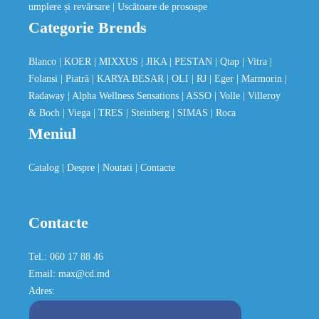
umplere și revărsare
| Uscătoare de prosoape
Categorie Brends
Blanco
| KOER
| MIXXUS
| JIKA
| PESTAN
| Qtap
| Vitra
|
Folansi
| Piatră
| KARYA BESAR
| OLI
| RJ
| Eger
| Marmorin
|
Radaway
| Alpha Wellness Sensations
| ASSO
| Volle
| Villeroy
& Boch
| Viega
| TRES
| Steinberg
| SIMAS
| Roca
Meniul
Catalog
| Despre
| Noutati
| Contacte
Contacte
Tel.: 060 17 88 46
Email: max@cd.md
Adres: