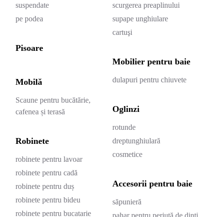
suspendate
scurgerea preaplinului
pe podea
supape unghiulare
cartuşi
Pisoare
Mobilier pentru baie
dulapuri pentru chiuvete
Mobilă
Scaune pentru bucătărie,
Oglinzi
cafenea și terasă
rotunde
Robinete
dreptunghiulară
cosmetice
robinete pentru lavoar
robinete pentru cadă
Accesorii pentru baie
robinete pentru duș
robinete pentru bideu
săpunieră
robinete pentru bucatarie
pahar pentru periuță de dinți