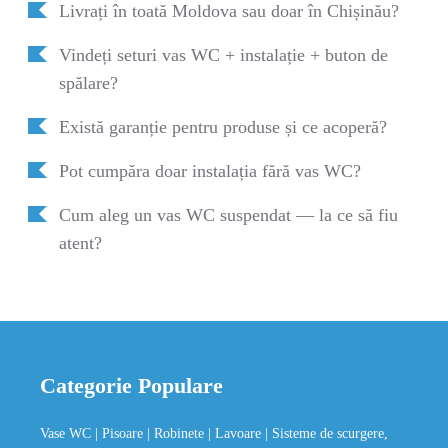
Livrați în toată Moldova sau doar în Chișinău?
Vindeți seturi vas WC + instalație + buton de
spălare?
Există garanție pentru produse și ce acoperă?
Pot cumpăra doar instalația fără vas WC?
Cum aleg un vas WC suspendat — la ce să fiu
atent?
Categorie Populare
Vase WC
| Pisoare
| Robinete
| Lavoare
| Sisteme de scurgere,