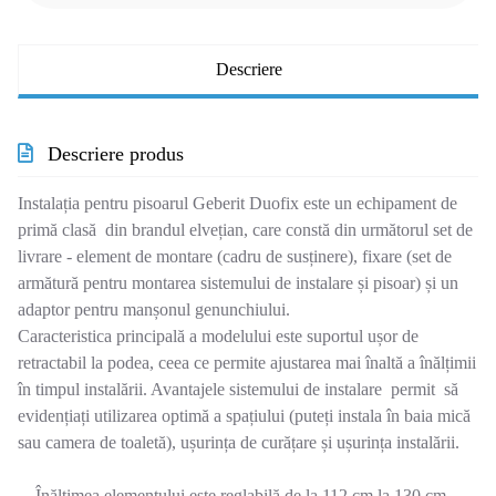
Descriere
Descriere produs
Instalația pentru pisoarul Geberit Duofix este un echipament de
primă clasă din brandul elvețian, care constă din următorul set de
livrare - element de montare (cadru de susținere), fixare (set de
armătură pentru montarea sistemului de instalare și pisoar) și un
adaptor pentru manșonul genunchiului.
Caracteristica principală a modelului este suportul ușor de
retractabil la podea, ceea ce permite ajustarea mai înaltă a înălțimii
în timpul instalării. Avantajele sistemului de instalare permit să
evidențiați utilizarea optimă a spațiului (puteți instala în baia mică
sau camera de toaletă), ușurința de curățare și ușurința instalării.
Înălțimea elementului este reglabilă de la 112 cm la 130 cm,