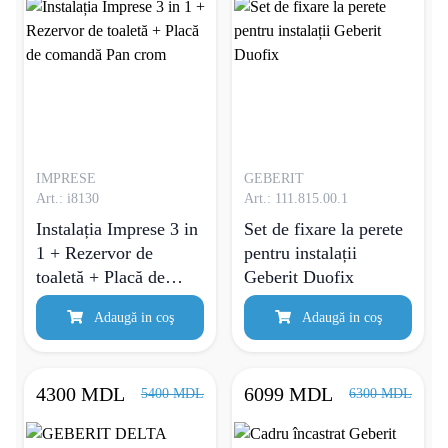
IMPRESE
GEBERIT
Art.: i8130
Art.: 111.815.00.1
Instalația Imprese 3 in
Set de fixare la perete
1 + Rezervor de
pentru instalații
toaletă + Placă de
Geberit Duofix
comandă Pan crom
Adaugă in coş
Adaugă in coş
4300 MDL
6099 MDL
5400 MDL
6300 MDL