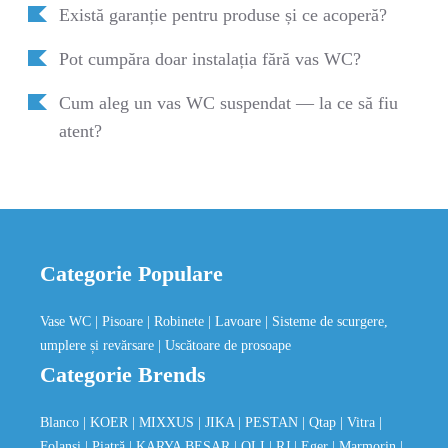
Există garanție pentru produse și ce acoperă?
Pot cumpăra doar instalația fără vas WC?
Cum aleg un vas WC suspendat — la ce să fiu
atent?
Categorie Populare
Vase WC
| Pisoare
| Robinete
| Lavoare
| Sisteme de scurgere,
umplere și revărsare
| Uscătoare de prosoape
Categorie Brends
Blanco
| KOER
| MIXXUS
| JIKA
| PESTAN
| Qtap
| Vitra
|
Folansi
| Piatră
| KARYA BESAR
| OLI
| RJ
| Eger
| Marmorin
|