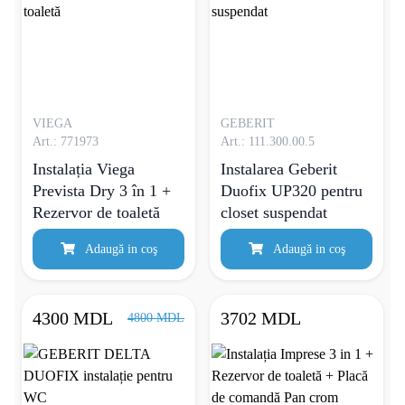
VIEGA
GEBERIT
Art.: 771973
Art.: 111.300.00.5
Instalația Viega
Instalarea Geberit
Prevista Dry 3 în 1 +
Duofix UP320 pentru
Rezervor de toaletă
closet suspendat
Adaugă in coş
Adaugă in coş
4300 MDL
3702 MDL
4800 MDL