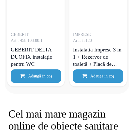
GEBERIT
IMPRESE
Art.: 458.103.00.1
Art.: i8120
GEBERIT DELTA
Instalația Imprese 3 in
DUOFIX instalație
1 + Rezervor de
pentru WC
toaletă + Placă de
comandă Pan crom
Adaugă in coş
Adaugă in coş
Cel mai mare magazin
online de obiecte sanitare