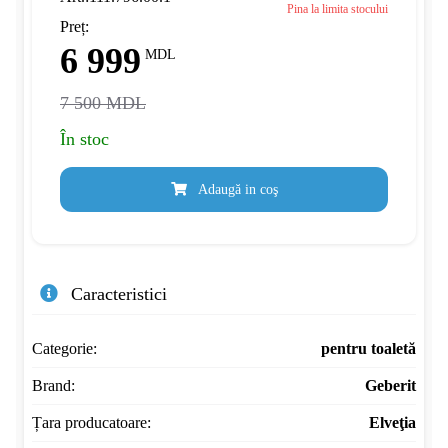
Pina la limita stocului
Preț:
6 999
MDL
7 500 MDL
În stoc
Adaugă in coş
Caracteristici
Categorie:
pentru toaletă
Brand:
Geberit
Țara producatoare:
Elveţia