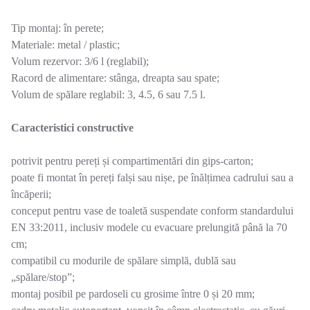
Tip montaj: în perete;
Materiale: metal / plastic;
Volum rezervor: 3/6 l (reglabil);
Racord de alimentare: stânga, dreapta sau spate;
Volum de spălare reglabil: 3, 4.5, 6 sau 7.5 l.
Caracteristici constructive
potrivit pentru pereți și compartimentări din gips-carton;
poate fi montat în pereți falși sau nișe, pe înălțimea cadrului sau a
încăperii;
conceput pentru vase de toaletă suspendate conform standardului
EN 33:2011, inclusiv modele cu evacuare prelungită până la 70
cm;
compatibil cu modurile de spălare simplă, dublă sau
„spălare/stop”;
montaj posibil pe pardoseli cu grosime între 0 și 20 mm;