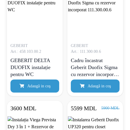
GEBERIT
GEBERIT
Art.: 458.103.00.2
Art.: 111.300.00.6
GEBERIT DELTA
Cadru încastrat
DUOFIX instalație
Geberit Duofix Sigma
pentru WC
cu rezervor incorporat
111.300.00.6
Adaugă in coş
Adaugă in coş
3600 MDL
5599 MDL
5900 MDL