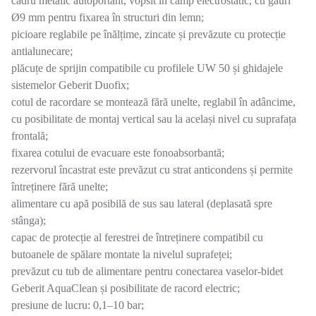
cadru metalic autoportant, vopsit în câmp electrostatic, cu găuri
Ø9 mm pentru fixarea în structuri din lemn;
picioare reglabile pe înălțime, zincate și prevăzute cu protecție
antialunecare;
plăcuțe de sprijin compatibile cu profilele UW 50 și ghidajele
sistemelor Geberit Duofix;
cotul de racordare se montează fără unelte, reglabil în adâncime,
cu posibilitate de montaj vertical sau la același nivel cu suprafața
frontală;
fixarea cotului de evacuare este fonoabsorbantă;
rezervorul încastrat este prevăzut cu strat anticondens și permite
întreținere fără unelte;
alimentare cu apă posibilă de sus sau lateral (deplasată spre
stânga);
capac de protecție al ferestrei de întreținere compatibil cu
butoanele de spălare montate la nivelul suprafeței;
prevăzut cu tub de alimentare pentru conectarea vaselor-bidet
Geberit AquaClean și posibilitate de racord electric;
presiune de lucru: 0,1–10 bar;