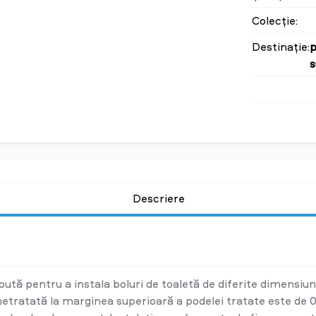
Colecție:
Destinație:
p
Descriere
tă pentru a instala boluri de toaletă de diferite dimensiuni
a netratată la marginea superioară a podelei tratate este d