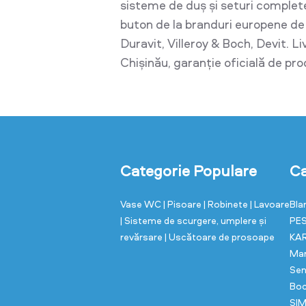
sisteme de duș și seturi complet
buton de la branduri europene d
Duravit, Villeroy & Boch, Devit. L
Chișinău, garanție oficială de pr
Categorie Populare
Ca
Vase WC
| Pisoare
| Robinete
| Lavoare
Bla
| Sisteme de scurgere, umplere și
PE
revărsare
| Uscătoare de prosoape
KA
Ma
Sen
Bo
SI