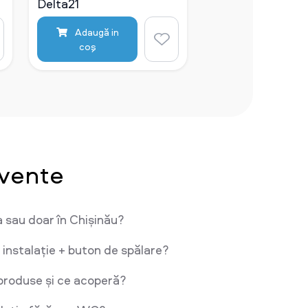
Delta21
Adaugă in
coş
cvente
a sau doar în Chișinău?
 instalație + buton de spălare?
produse și ce acoperă?