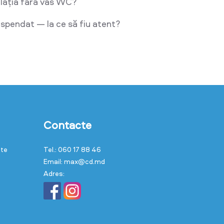
lația fără vas WC?
pendat — la ce să fiu atent?
Contacte
cte
Tel.: 060 17 88 46
Email: max@cd.md
Adres: