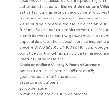
două moduri de descărcare 3/6 l, precum și un ni
achiziționate separat.
Element de montare Ville
set de țevi cu manșete de cauciuc pentru conecta
montare pe perete, inclusiv picioare și material 
2 șuruburi de blocare a toaletei M12, reglabile 180
furtunul flexibil pentru umplerea ventilului, înș
clemă de montare pentru genunchi cu 4 opțiuni 
capacul de protecție al deschiderii de inspecție 
trecere DN90 (Ø90) / DN100 (Ø110) cu protecție;
punct de control tehnic pentru cisterna ascunsă:
instrucțiuni de instalare.
Cheie de spălare Villeroy & Boch ViConnect:
pentru lucrul cu sistem de spălare dublă;
gestionarea din față sau de sus;
tastatura cu butoane;
șurub de fixare;
buton de spălare cu șurub de blocare.