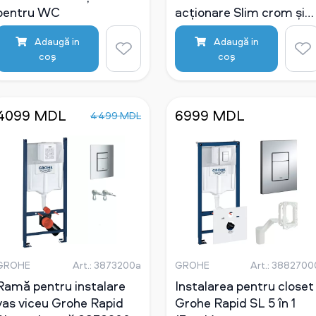
pentru WC
acționare Slim crom și
garnitură fonică 58662
Adaugă in
Adaugă in
coş
coş
4099 MDL
6999 MDL
4499 MDL
GROHE
Art.: 3873200a
GROHE
Art.: 3882700
Ramă pentru instalare
Instalarea pentru closet
vas viceu Grohe Rapid
Grohe Rapid SL 5 în 1