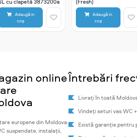
SL cu clapetă 3873200a
(Fresh)
Adaugă in
Adaugă in
coş
coş
agazin online
Întrebări fre
tare
Livrați în toată Moldov
oldova
Vindeți seturi vas WC +
tare europene din Moldova.
Există garanție pentru 
C suspendate, instalații,