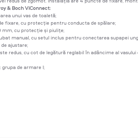
vel redus de zgomot. Instalația are 4 puncte de fixare, mont
roy & Boch ViConnect:
rea unui vas de toaletă;
de fixare, cu protecție pentru conducta de spălare;
 mm, cu protecție și piulițe;
urubat manual, cu setul inclus pentru conectarea supapei ungh
de ajustare;
este redus, cu cot de legătură reglabil în adâncime al vasul
 grupa de armare I;