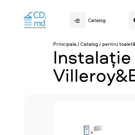
Catalog
Principala
/
Catalog
/
pentru toalet
Instalați
Villeroy