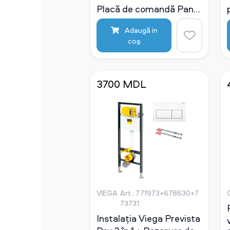
Placă de comandă Pan
crom
Adaugă in
coş
3700 MDL
VIEGA
Art.: 771973+678630+7
73731
Instalația Viega Prevista