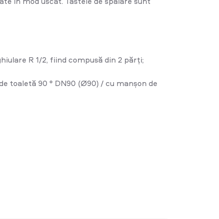
ate în mod uscat. Tastele de spălare sunt
iulare R 1/2, fiind compusă din 2 părți;
ui de toaletă 90 ° DN90 (Ø90) / cu manșon de