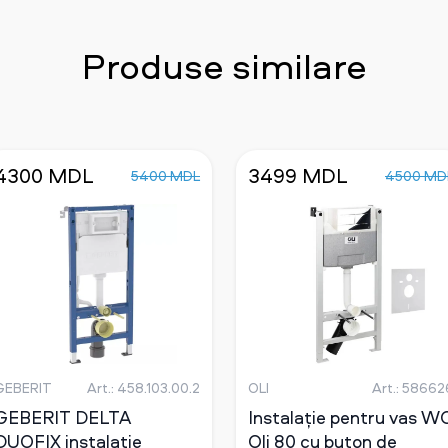
Produse similare
4300 MDL
3499 MDL
5400 MDL
4500 MD
GEBERIT
Art.: 458.103.00.2
OLI
Art.: 58662
GEBERIT DELTA
Instalație pentru vas W
DUOFIX instalație
Oli 80 cu buton de