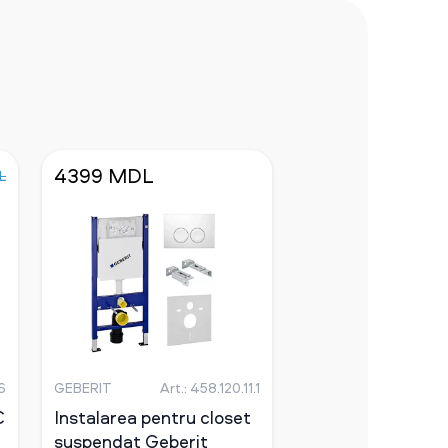
4399 MDL
L
6
GEBERIT
Art.: 458.120.11.1
C
Instalarea pentru closet
suspendat Geberit