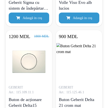
Geberit Sigma cu
Volle Viso Evo alb
sistem de îndepărtare a
lucios
mirosului
Adaugă in coş
Adaugă in coş
1200 MDL
900 MDL
1800 MDL
GEBERIT
GEBERIT
Art.: 115.109.11.1
Art.: 115.125.46.1
Buton de acționare
Buton Geberit Delta
Geberit Delta15
21 crom mat