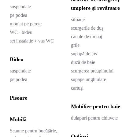
suspendate
umplere și revărsare
pe podea
sifoane
montat pe perete
scurgerile de duș
WC - bideu
canale de drenaj
set instalație + vas WC
grile
supapă de jos
Bideu
duză de baie
suspendate
scurgerea preaplinului
pe podea
supape unghiulare
cartuşi
Pisoare
Mobilier pentru baie
dulapuri pentru chiuvete
Mobilă
Scaune pentru bucătărie,
Oglinzi