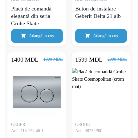
Placă de comandă
Buton de instalare
elegantă din seria
Geberit Delta 21 alb
Grohe Skate
Cosmopolitan, finisată
Adaugă in coş
Adaugă in coş
în alb lucios.
1400 MDL
1599 MDL
1900 MDL
2000 MDL
GEBERIT
GROHE
Art.: 115.127.46.1
Art.: 38732P00