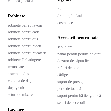
cafenea și terasă
rotunde
Robinete
dreptunghiulară
cosmetice
robinete pentru lavoar
robinete pentru cadă
Accesorii pentru baie
robinete pentru duș
robinete pentru bideu
săpunieră
robinete pentru bucatarie
pahar pentru periuță de dinți
robinete fără atingere
dozator de săpun lichid
termostate
rafturi de baie
sistem de duș
cârlige
coloana de duș
suport de prosop
duș igienic
perie de toaletă
seturi de mixare
suport pentru hârtie igienică
seturi de accesorii
Lavoare