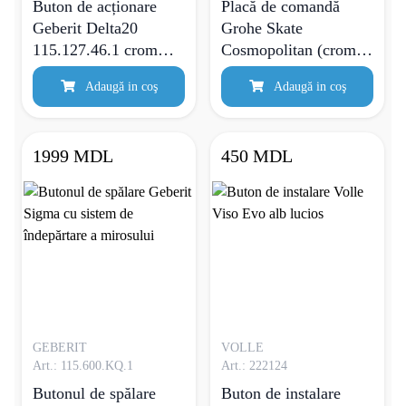
Buton de acționare
Placă de comandă
Geberit Delta20
Grohe Skate
115.127.46.1 crom
Cosmopolitan (crom
mat
mat)
Adaugă in coş
Adaugă in coş
1999 MDL
450 MDL
GEBERIT
VOLLE
Art.: 115.600.KQ.1
Art.: 222124
Butonul de spălare
Buton de instalare