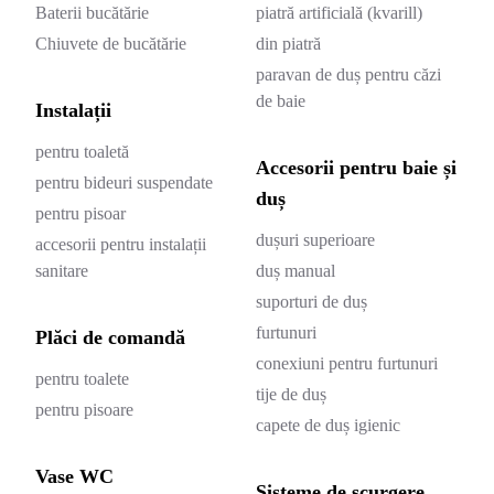
Baterii bucătărie
piatră artificială (kvarill)
Chiuvete de bucătărie
din piatră
paravan de duș pentru căzi
de baie
Instalații
pentru toaletă
Accesorii pentru baie și
pentru bideuri suspendate
duș
pentru pisoar
dușuri superioare
accesorii pentru instalații
sanitare
duș manual
suporturi de duș
furtunuri
Plăci de comandă
conexiuni pentru furtunuri
pentru toalete
tije de duș
pentru pisoare
capete de duș igienic
Vase WC
Sisteme de scurgere,