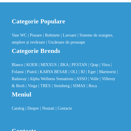
Categorie Populare
Vase WC
| Pisoare
| Robinete
| Lavoare
| Sisteme de scurgere,
umplere și revărsare
| Uscătoare de prosoape
Categorie Brends
Blanco
| KOER
| MIXXUS
| JIKA
| PESTAN
| Qtap
| Vitra
|
Folansi
| Piatră
| KARYA BESAR
| OLI
| RJ
| Eger
| Marmorin
|
Radaway
| Alpha Wellness Sensations
| ASSO
| Volle
| Villeroy
& Boch
| Viega
| TRES
| Steinberg
| SIMAS
| Roca
Meniul
Catalog
| Despre
| Noutati
| Contacte
Contacte