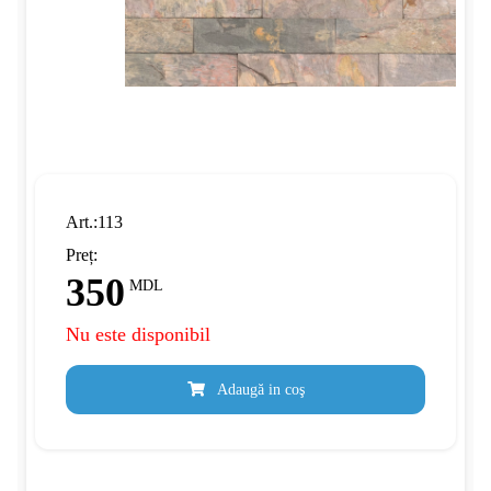
Art.:113
Preț:
350
MDL
Nu este disponibil
Adaugă in coş