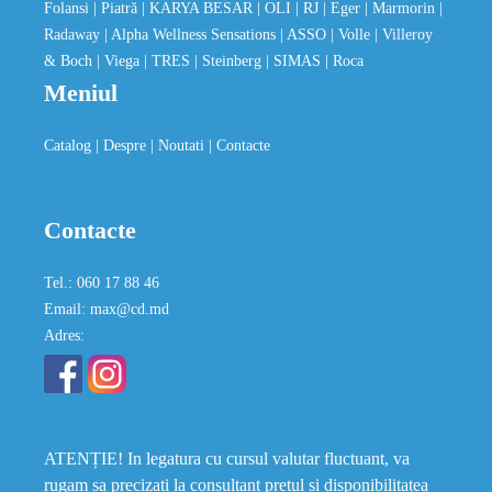
Folansi
| Piatră
| KARYA BESAR
| OLI
| RJ
| Eger
| Marmorin
|
Radaway
| Alpha Wellness Sensations
| ASSO
| Volle
| Villeroy
& Boch
| Viega
| TRES
| Steinberg
| SIMAS
| Roca
Meniul
Catalog
| Despre
| Noutati
| Contacte
Contacte
Tel.: 060 17 88 46
Email: max@cd.md
Adres:
ATENȚIE! In legatura cu cursul valutar fluctuant, va
rugam sa precizati la consultant prețul și disponibilitatea