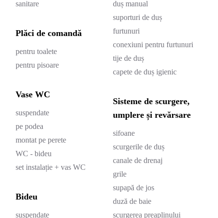
sanitare
duș manual
suporturi de duș
furtunuri
Plăci de comandă
conexiuni pentru furtunuri
pentru toalete
tije de duș
pentru pisoare
capete de duș igienic
Vase WC
Sisteme de scurgere,
suspendate
umplere și revărsare
pe podea
sifoane
montat pe perete
scurgerile de duș
WC - bideu
canale de drenaj
set instalație + vas WC
grile
supapă de jos
Bideu
duză de baie
suspendate
scurgerea preaplinului