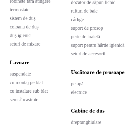
robinete fără atingere
dozator de săpun lichid
termostate
rafturi de baie
sistem de duș
cârlige
coloana de duș
suport de prosop
duș igienic
perie de toaletă
seturi de mixare
suport pentru hârtie igienică
seturi de accesorii
Lavoare
Uscătoare de prosoape
suspendate
cu montaj pe blat
pe apă
cu instalare sub blat
electrice
semi-încastrate
Cabine de dus
dreptunghiulare