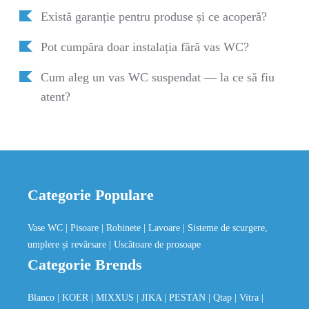
Există garanție pentru produse și ce acoperă?
Pot cumpăra doar instalația fără vas WC?
Cum aleg un vas WC suspendat — la ce să fiu
atent?
Categorie Populare
Vase WC
| Pisoare
| Robinete
| Lavoare
| Sisteme de scurgere,
umplere și revărsare
| Uscătoare de prosoape
Categorie Brends
Blanco
| KOER
| MIXXUS
| JIKA
| PESTAN
| Qtap
| Vitra
|