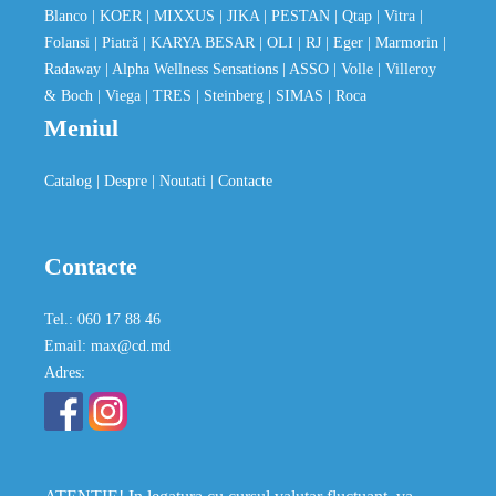
Blanco
| KOER
| MIXXUS
| JIKA
| PESTAN
| Qtap
| Vitra
|
Folansi
| Piatră
| KARYA BESAR
| OLI
| RJ
| Eger
| Marmorin
|
Radaway
| Alpha Wellness Sensations
| ASSO
| Volle
| Villeroy
& Boch
| Viega
| TRES
| Steinberg
| SIMAS
| Roca
Meniul
Catalog
| Despre
| Noutati
| Contacte
Contacte
Tel.: 060 17 88 46
Email: max@cd.md
Adres: