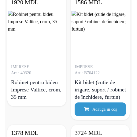
1920 MDL
1586 MDL
IMPRESE
IMPRESE
Art.: 40320
Art.: B704122
Robinet pentru bideu
Kit bidet (cutie de
Imprese Valtice, crom,
irigare, suport / robinet
35 mm
de închidere, furtun)
Adaugă in coş
1378 MDL
3724 MDL