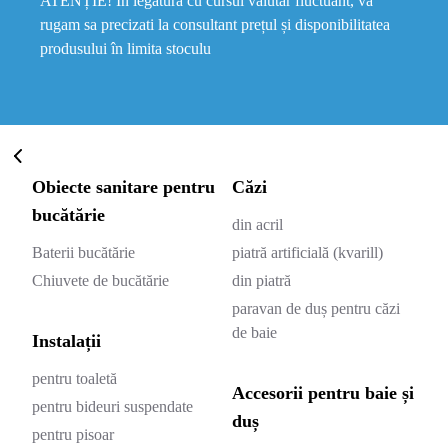
ATENȚIE! In legatura cu cursul valutar fluctuant, va
rugam sa precizati la consultant prețul și disponibilitatea
produsului în limita stoculu
Obiecte sanitare pentru
Căzi
bucătărie
din acril
Baterii bucătărie
piatră artificială (kvarill)
Chiuvete de bucătărie
din piatră
paravan de duș pentru căzi
de baie
Instalații
pentru toaletă
Accesorii pentru baie și
pentru bideuri suspendate
duș
pentru pisoar