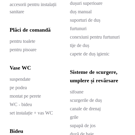
dușuri superioare
accesorii pentru instalații
sanitare
duș manual
suporturi de duș
furtunuri
Plăci de comandă
conexiuni pentru furtunuri
pentru toalete
tije de duș
pentru pisoare
capete de duș igienic
Vase WC
Sisteme de scurgere,
suspendate
umplere și revărsare
pe podea
sifoane
montat pe perete
scurgerile de duș
WC - bideu
canale de drenaj
set instalație + vas WC
grile
supapă de jos
Bideu
duză de baie