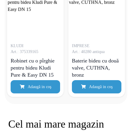
KLUDI
IMPRESE
Art.: 375339165
Art.: 40280 antiqua
Robinet cu o pîrghie
Baterie bideu cu două
pentru bideu Kludi
valve, CUTHNA,
Pure & Easy DN 15
bronz
Adaugă in coş
Adaugă in coş
Cel mai mare magazin