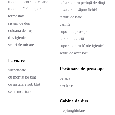
robinete pentru bucatarie
pahar pentru periuță de dinți
robinete fără atingere
dozator de săpun lichid
termostate
rafturi de baie
sistem de duș
cârlige
coloana de duș
suport de prosop
duș igienic
perie de toaletă
seturi de mixare
suport pentru hârtie igienică
seturi de accesorii
Lavoare
Uscătoare de prosoape
suspendate
cu montaj pe blat
pe apă
cu instalare sub blat
electrice
semi-încastrate
Cabine de dus
dreptunghiulare