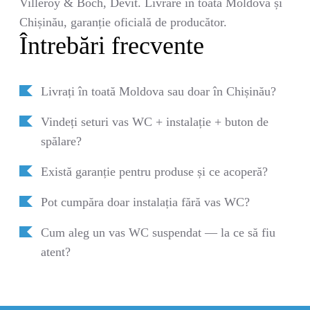
Villeroy & Boch, Devit. Livrare în toată Moldova și
Chișinău, garanție oficială de producător.
Întrebări frecvente
Livrați în toată Moldova sau doar în Chișinău?
Vindeți seturi vas WC + instalație + buton de
spălare?
Există garanție pentru produse și ce acoperă?
Pot cumpăra doar instalația fără vas WC?
Cum aleg un vas WC suspendat — la ce să fiu
atent?