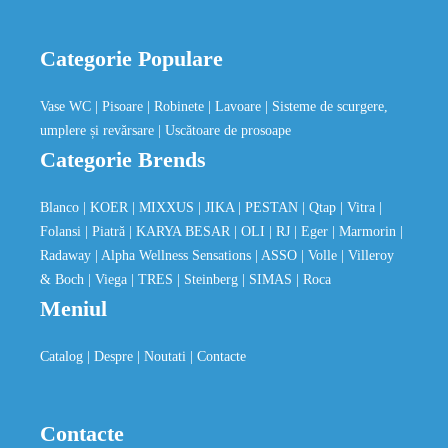
Categorie Populare
Vase WC
| Pisoare
| Robinete
| Lavoare
| Sisteme de scurgere,
umplere și revărsare
| Uscătoare de prosoape
Categorie Brends
Blanco
| KOER
| MIXXUS
| JIKA
| PESTAN
| Qtap
| Vitra
|
Folansi
| Piatră
| KARYA BESAR
| OLI
| RJ
| Eger
| Marmorin
|
Radaway
| Alpha Wellness Sensations
| ASSO
| Volle
| Villeroy
& Boch
| Viega
| TRES
| Steinberg
| SIMAS
| Roca
Meniul
Catalog
| Despre
| Noutati
| Contacte
Contacte