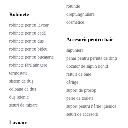
rotunde
Robinete
dreptunghiulară
cosmetice
robinete pentru lavoar
robinete pentru cadă
Accesorii pentru baie
robinete pentru duș
robinete pentru bideu
săpunieră
robinete pentru bucatarie
pahar pentru periuță de dinți
robinete fără atingere
dozator de săpun lichid
termostate
rafturi de baie
sistem de duș
cârlige
coloana de duș
suport de prosop
duș igienic
perie de toaletă
seturi de mixare
suport pentru hârtie igienică
seturi de accesorii
Lavoare