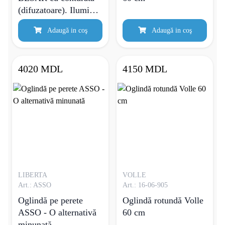
(difuzatoare). Iluminat
din spate cu LED.
Adaugă in coş
Adaugă in coş
4020 MDL
4150 MDL
LIBERTA
VOLLE
Art.: ASSO
Art.: 16-06-905
Oglindă pe perete
Oglindă rotundă Volle
ASSO - O alternativă
60 cm
minunată