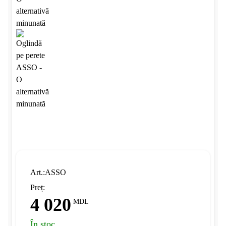
Art.:ASSO
Preț:
4 020
MDL
În stoc