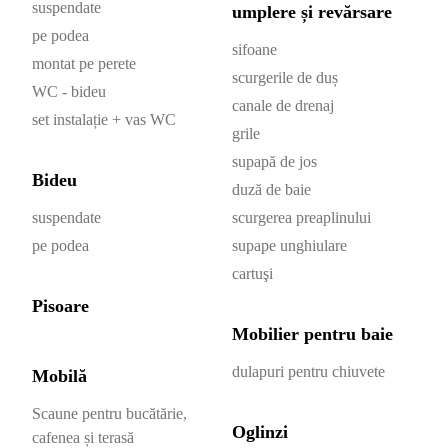
suspendate
umplere și revărsare
pe podea
sifoane
montat pe perete
scurgerile de duș
WC - bideu
canale de drenaj
set instalație + vas WC
grile
supapă de jos
Bideu
duză de baie
suspendate
scurgerea preaplinului
pe podea
supape unghiulare
cartuşi
Pisoare
Mobilier pentru baie
dulapuri pentru chiuvete
Mobilă
Scaune pentru bucătărie,
Oglinzi
cafenea și terasă