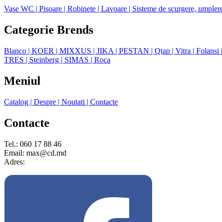
Vase WC
| Pisoare
| Robinete
| Lavoare
| Sisteme de scurgere, umpler
Categorie Brends
Blanco
| KOER
| MIXXUS
| JIKA
| PESTAN
| Qtap
| Vitra
| Folansi
TRES
| Steinberg
| SIMAS
| Roca
Meniul
Catalog
| Despre
| Noutati
| Contacte
Contacte
Tel.: 060 17 88 46
Email: max@cd.md
Adres: