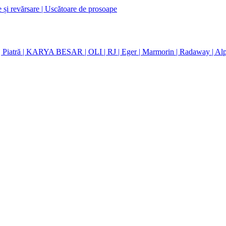
e și revărsare
| Uscătoare de prosoape
| Piatră
| KARYA BESAR
| OLI
| RJ
| Eger
| Marmorin
| Radaway
| Al