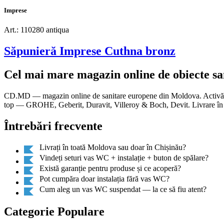
Imprese
Art.: 110280 antiqua
Săpunieră Imprese Cuthna bronz
Cel mai mare magazin online de obiecte s
CD.MD — magazin online de sanitare europene din Moldova. Activăm di
top — GROHE, Geberit, Duravit, Villeroy & Boch, Devit. Livrare în t
Întrebări frecvente
Livrați în toată Moldova sau doar în Chișinău?
Vindeți seturi vas WC + instalație + buton de spălare?
Există garanție pentru produse și ce acoperă?
Pot cumpăra doar instalația fără vas WC?
Cum aleg un vas WC suspendat — la ce să fiu atent?
Categorie Populare