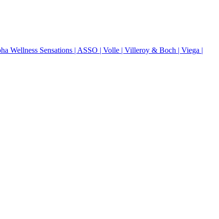
pha Wellness Sensations
| ASSO
| Volle
| Villeroy & Boch
| Viega
|