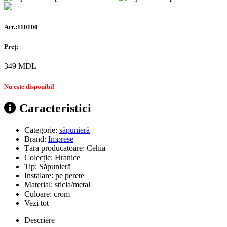
Art.:110100
Preț:
349
MDL
Nu este disponibil
Caracteristici
Categorie:
săpunieră
Brand:
Imprese
Țara producatoare:
Cehia
Colecție:
Hranice
Tip:
Săpunieră
Instalare:
pe perete
Material:
sticla/metal
Culoare:
crom
Vezi tot
Descriere