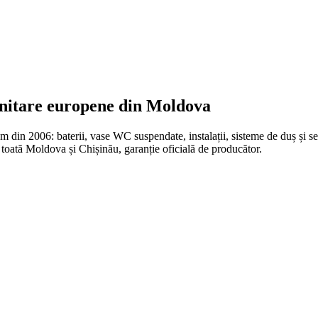
anitare europene din Moldova
n 2006: baterii, vase WC suspendate, instalații, sisteme de duș și set
oată Moldova și Chișinău, garanție oficială de producător.