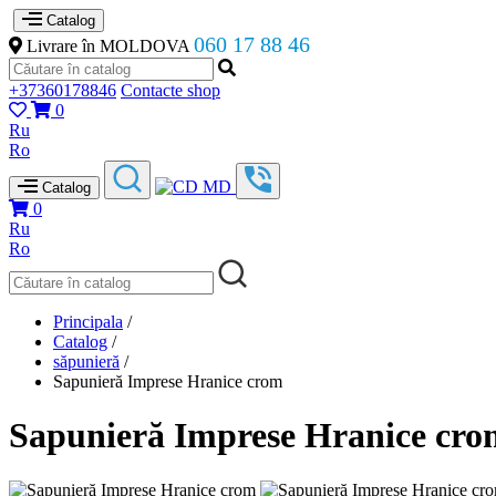
Catalog
060 17 88 46
Livrare în MOLDOVA
+37360178846
Contacte shop
0
Ru
Ro
Catalog
0
Ru
Ro
Principala
/
Catalog
/
săpunieră
/
Sapunieră Imprese Hranice crom
Sapunieră Imprese Hranice cro