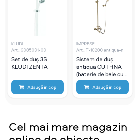
KLUDI
IMPRESE
Art.: 6085091-00
Art.: T-10280 antiqua-n
Set de duș 3S
Sistem de duș
KLUDI ZENTA
antiqua CUTHNA
(baterie de baie cu
două valve, duș de
Adaugă in coş
Adaugă in coş
sus și de mână),
bronz
Cel mai mare magazin
online de obiecte