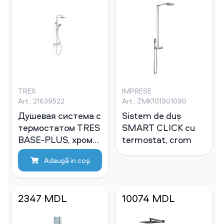
TRES
IMPRESE
Art.: 21639522
Art.: ZMK101901090
Душевая система с
Sistem de duș
термостатом TRES
SMART CLICK cu
BASE-PLUS, хром
termostat, crom
21639522
Adaugă in coş
2347 MDL
10074 MDL