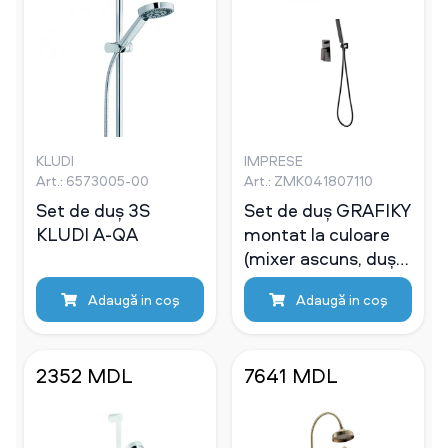
KLUDI
IMPRESE
Art.: 6573005-00
Art.: ZMK041807110
Set de duș 3S
Set de duș GRAFIKY
KLUDI A-QA
montat la culoare
(mixer ascuns, duș
cu cap, duș de
Adaugă in coş
Adaugă in coş
mână)
2352 MDL
7641 MDL