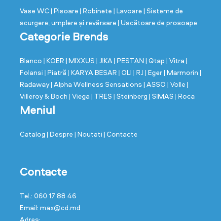
Vase WC
| Pisoare
| Robinete
| Lavoare
| Sisteme de
scurgere, umplere și revărsare
| Uscătoare de prosoape
Categorie Brends
Blanco
| KOER
| MIXXUS
| JIKA
| PESTAN
| Qtap
| Vitra
|
Folansi
| Piatră
| KARYA BESAR
| OLI
| RJ
| Eger
| Marmorin
|
Radaway
| Alpha Wellness Sensations
| ASSO
| Volle
|
Villeroy & Boch
| Viega
| TRES
| Steinberg
| SIMAS
| Roca
Meniul
Catalog
| Despre
| Noutati
| Contacte
Contacte
Tel.: 060 17 88 46
Email: max@cd.md
Adres: