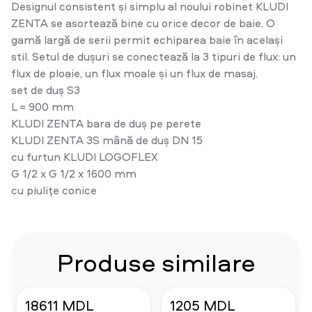
Designul consistent și simplu al noului robinet KLUDI
ZENTA se asortează bine cu orice decor de baie. O
gamă largă de serii permit echiparea baie în același
stil. Setul de dușuri se conectează la 3 tipuri de flux: un
flux de ploaie, un flux moale și un flux de masaj.
set de duș S3
L = 900 mm
KLUDI ZENTA bara de duș pe perete
KLUDI ZENTA 3S mână de duș DN 15
cu furtun KLUDI LOGOFLEX
G 1/2 x G 1/2 x 1600 mm
cu piulițe conice
Produse similare
18611 MDL
1205 MDL