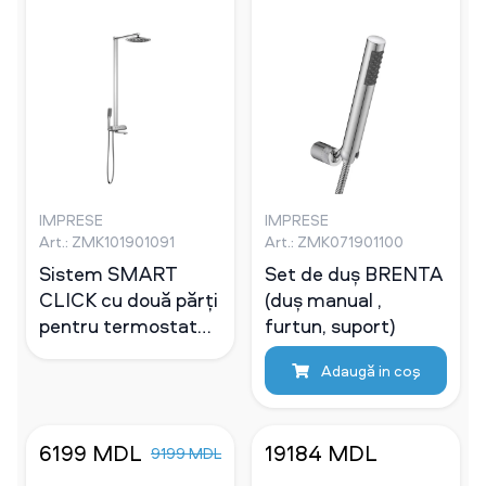
IMPRESE
IMPRESE
Art.: ZMK101901091
Art.: ZMK071901100
Sistem SMART
Set de duș BRENTA
CLICK cu două părți
(duș manual ,
pentru termostate,
furtun, suport)
crom
Adaugă in coş
6199 MDL
19184 MDL
9199 MDL