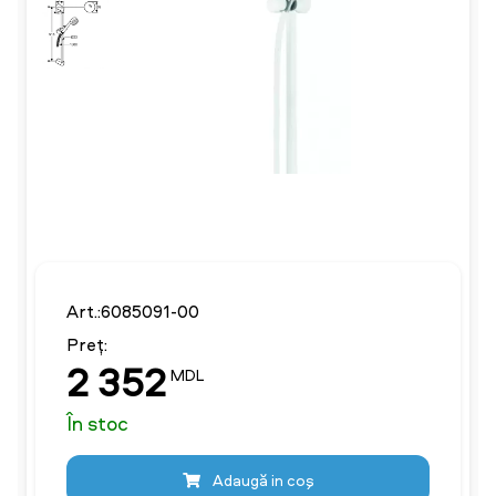
Art.:6085091-00
Preț:
2 352
MDL
În stoc
Adaugă in coş