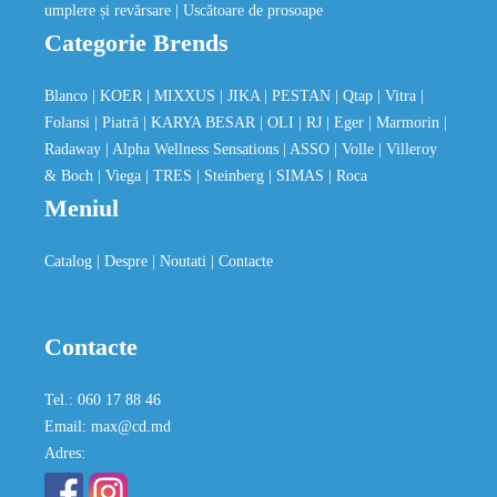
umplere și revărsare
| Uscătoare de prosoape
Categorie Brends
Blanco
| KOER
| MIXXUS
| JIKA
| PESTAN
| Qtap
| Vitra
|
Folansi
| Piatră
| KARYA BESAR
| OLI
| RJ
| Eger
| Marmorin
|
Radaway
| Alpha Wellness Sensations
| ASSO
| Volle
| Villeroy
& Boch
| Viega
| TRES
| Steinberg
| SIMAS
| Roca
Meniul
Catalog
| Despre
| Noutati
| Contacte
Contacte
Tel.: 060 17 88 46
Email: max@cd.md
Adres: