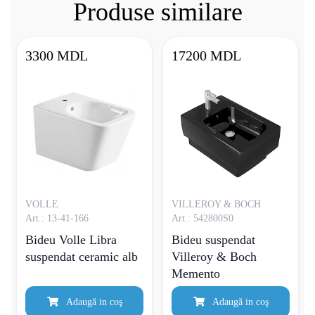
Produse similare
3300 MDL
17200 MDL
VOLLE
VILLEROY & BOCH
Art.: 13-41-166
Art.: 542800S0
Bideu Volle Libra
Bideu suspendat
suspendat ceramic alb
Villeroy & Boch
Memento
Adaugă in coş
Adaugă in coş