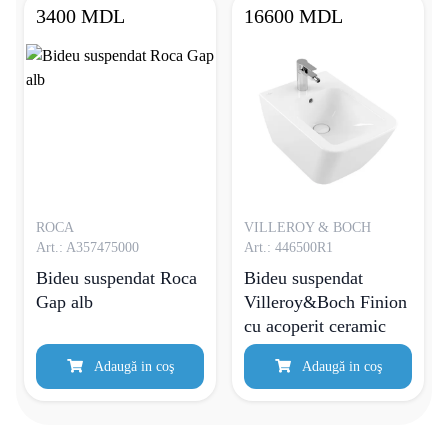
3400 MDL
16600 MDL
ROCA
VILLEROY & BOCH
Art.: A357475000
Art.: 446500R1
Bideu suspendat Roca
Bideu suspendat
Gap alb
Villeroy&Boch Finion
cu acoperit ceramic
Adaugă in coş
Adaugă in coş