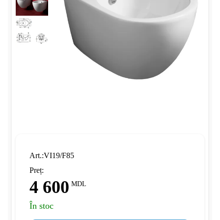
Art.:VI19/F85
Preț:
4 600
MDL
În stoc