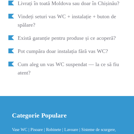
Livrați în toată Moldova sau doar în Chișinău?
Vindeți seturi vas WC + instalație + buton de
spălare?
Există garanție pentru produse și ce acoperă?
Pot cumpăra doar instalația fără vas WC?
Cum aleg un vas WC suspendat — la ce să fiu
atent?
Categorie Populare
Vase WC
| Pisoare
| Robinete
| Lavoare
| Sisteme de scurgere,