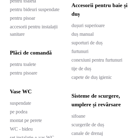
pentru toaletă
Accesorii pentru baie și
pentru bideuri suspendate
duș
pentru pisoar
dușuri superioare
accesorii pentru instalații
sanitare
duș manual
suporturi de duș
furtunuri
Plăci de comandă
conexiuni pentru furtunuri
pentru toalete
tije de duș
pentru pisoare
capete de duș igienic
Vase WC
Sisteme de scurgere,
suspendate
umplere și revărsare
pe podea
sifoane
montat pe perete
scurgerile de duș
WC - bideu
canale de drenaj
set instalație + vas WC