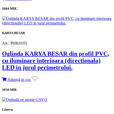
2664 MDL
KARYA BESAR
Art.: PHK0105
Oglinda KARYA BESAR din profil PVC,
cu iluminare interioara (directionala)
LED in jurul perimetrului.
Adaugă in coş
3950 MDL
Liberta