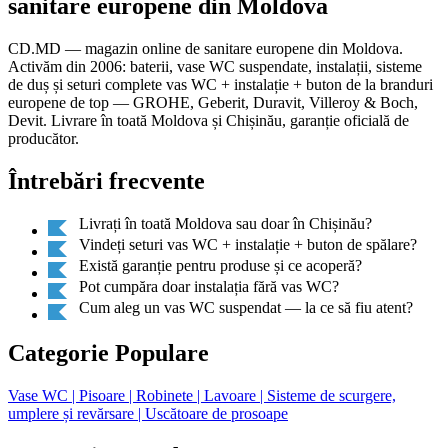
sanitare europene din Moldova
CD.MD — magazin online de sanitare europene din Moldova.
Activăm din 2006: baterii, vase WC suspendate, instalații, sisteme
de duș și seturi complete vas WC + instalație + buton de la branduri
europene de top — GROHE, Geberit, Duravit, Villeroy & Boch,
Devit. Livrare în toată Moldova și Chișinău, garanție oficială de
producător.
Întrebări frecvente
Livrați în toată Moldova sau doar în Chișinău?
Vindeți seturi vas WC + instalație + buton de spălare?
Există garanție pentru produse și ce acoperă?
Pot cumpăra doar instalația fără vas WC?
Cum aleg un vas WC suspendat — la ce să fiu atent?
Categorie Populare
Vase WC
| Pisoare
| Robinete
| Lavoare
| Sisteme de scurgere,
umplere și revărsare
| Uscătoare de prosoape