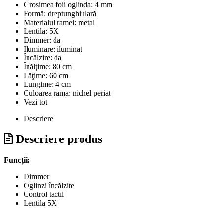
Grosimea foii oglinda:
4 mm
Formă:
dreptunghiulară
Materialul ramei:
metal
Lentila:
5X
Dimmer:
da
Iluminare:
iluminat
Încălzire:
da
Înălţime:
80 cm
Lăţime:
60 cm
Lungime:
4 cm
Culoarea rama:
nichel periat
Vezi tot
Descriere
Descriere produs
Funcții:
Dimmer
Oglinzi încălzite
Control tactil
Lentila 5X