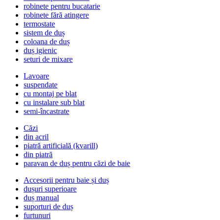
robinete pentru bucatarie
robinete fără atingere
termostate
sistem de duș
coloana de duș
duș igienic
seturi de mixare
Lavoare
suspendate
cu montaj pe blat
cu instalare sub blat
semi-încastrate
Căzi
din acril
piatră artificială (kvarill)
din piatră
paravan de duș pentru căzi de baie
Accesorii pentru baie și duș
dușuri superioare
duș manual
suporturi de duș
furtunuri