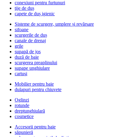
conexiuni pentru furtunuri
tije de duș
capete de duș igienic
Sisteme de scurgere, umplere și revărsare
sifoane
scurgerile de duș
canale de drenaj
grile
supapă de jos
duză de baie
scurgerea preaplinului
supape unghiulare
cartuşi
Mobilier pentru baie
dulapuri pentru chiuvete
Oglinzi
rotunde
dreptunghiulară
cosmetice
Accesorii pentru baie
săpunieră