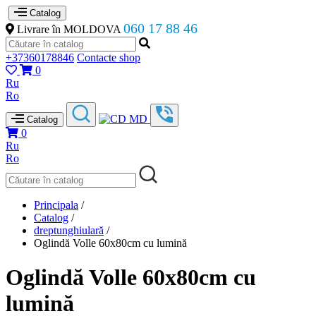
Catalog
060 17 88 46
Livrare în MOLDOVA
+37360178846
Contacte shop
0
Ru
Ro
Catalog
0
Ru
Ro
Principala
/
Catalog
/
dreptunghiulară
/
Oglindă Volle 60x80cm cu lumină
Oglindă Volle 60x80cm cu
lumină