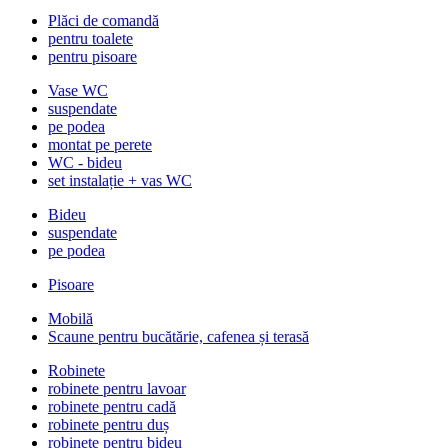
Plăci de comandă
pentru toalete
pentru pisoare
Vase WC
suspendate
pe podea
montat pe perete
WC - bideu
set instalație + vas WC
Bideu
suspendate
pe podea
Pisoare
Mobilă
Scaune pentru bucătărie, cafenea și terasă
Robinete
robinete pentru lavoar
robinete pentru cadă
robinete pentru duș
robinete pentru bideu