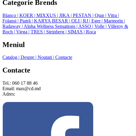
Categorie Brends
Blanco
| KOER
| MIXXUS
| JIKA
| PESTAN
| Qtap
| Vitra
|
Folansi
| Piatră
| KARYA BESAR
| OLI
| RJ
| Eger
| Marmorin
|
Radaway
| Alpha Wellness Sensations
| ASSO
| Volle
| Villeroy &
Boch
| Viega
| TRES
| Steinberg
| SIMAS
| Roca
Meniul
Catalog
| Despre
| Noutati
| Contacte
Contacte
Tel.: 060 17 88 46
Email: max@cd.md
Adres: