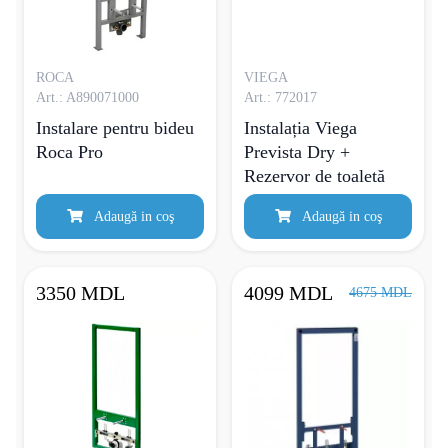
ROCA
VIEGA
Art.: A890071000
Art.: 772017
Instalare pentru bideu
Instalația Viega
Roca Pro
Prevista Dry +
Rezervor de toaletă
Adaugă in coş
Adaugă in coş
3350 MDL
4099 MDL
4675 MDL