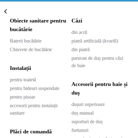
Obiecte sanitare pentru
Căzi
bucătărie
din acril
Baterii bucătărie
piatră artificială (kvarill)
Chiuvete de bucătărie
din piatră
paravan de duș pentru căzi
de baie
Instalații
pentru toaletă
Accesorii pentru baie și
pentru bideuri suspendate
duș
pentru pisoar
dușuri superioare
accesorii pentru instalații
sanitare
duș manual
suporturi de duș
furtunuri
Plăci de comandă