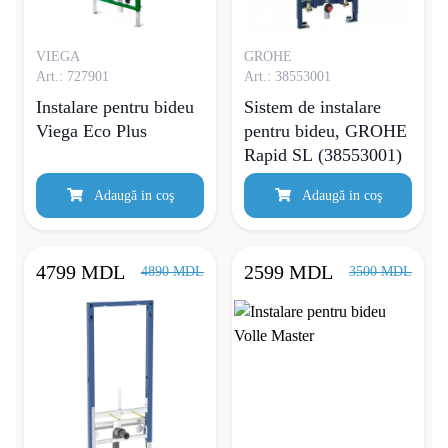
VIEGA
GROHE
Art.: 727901
Art.: 38553001
Instalare pentru bideu
Sistem de instalare
Viega Eco Plus
pentru bideu, GROHE
Rapid SL (38553001)
Adaugă in coş
Adaugă in coş
4799 MDL
2599 MDL
4890 MDL
3500 MDL