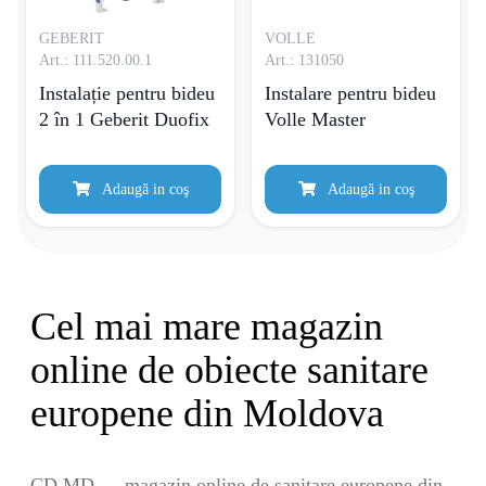
GEBERIT
VOLLE
Art.: 111.520.00.1
Art.: 131050
Instalație pentru bideu
Instalare pentru bideu
2 în 1 Geberit Duofix
Volle Master
Adaugă in coş
Adaugă in coş
Cel mai mare magazin
online de obiecte sanitare
europene din Moldova
CD.MD — magazin online de sanitare europene din