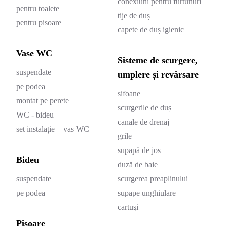
conexiuni pentru furtunuri
pentru toalete
tije de duș
pentru pisoare
capete de duș igienic
Vase WC
Sisteme de scurgere,
suspendate
umplere și revărsare
pe podea
sifoane
montat pe perete
scurgerile de duș
WC - bideu
canale de drenaj
set instalație + vas WC
grile
supapă de jos
Bideu
duză de baie
suspendate
scurgerea preaplinului
pe podea
supape unghiulare
cartuşi
Pisoare