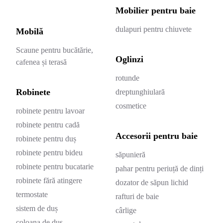
Mobilier pentru baie
dulapuri pentru chiuvete
Mobilă
Scaune pentru bucătărie,
Oglinzi
cafenea și terasă
rotunde
Robinete
dreptunghiulară
cosmetice
robinete pentru lavoar
robinete pentru cadă
Accesorii pentru baie
robinete pentru duș
robinete pentru bideu
săpunieră
robinete pentru bucatarie
pahar pentru periuță de dinți
robinete fără atingere
dozator de săpun lichid
termostate
rafturi de baie
sistem de duș
cârlige
coloana de duș