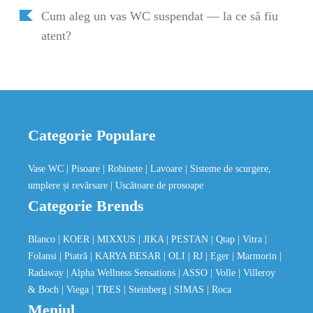
Cum aleg un vas WC suspendat — la ce să fiu
atent?
Categorie Populare
Vase WC
| Pisoare
| Robinete
| Lavoare
| Sisteme de scurgere,
umplere și revărsare
| Uscătoare de prosoape
Categorie Brends
Blanco
| KOER
| MIXXUS
| JIKA
| PESTAN
| Qtap
| Vitra
|
Folansi
| Piatră
| KARYA BESAR
| OLI
| RJ
| Eger
| Marmorin
|
Radaway
| Alpha Wellness Sensations
| ASSO
| Volle
| Villeroy
& Boch
| Viega
| TRES
| Steinberg
| SIMAS
| Roca
Meniul