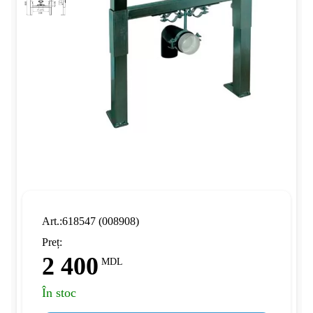
Art.:618547 (008908)
Preț:
2 400
MDL
În stoc