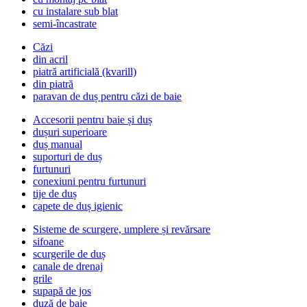
cu instalare sub blat
semi-încastrate
Căzi
din acril
piatră artificială (kvarill)
din piatră
paravan de duș pentru căzi de baie
Accesorii pentru baie și duș
dușuri superioare
duș manual
suporturi de duș
furtunuri
conexiuni pentru furtunuri
tije de duș
capete de duș igienic
Sisteme de scurgere, umplere și revărsare
sifoane
scurgerile de duș
canale de drenaj
grile
supapă de jos
duză de baie