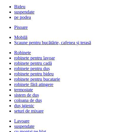
Bideu
suspendate
pe podea
Pisoare
Mobilă
Scaune pentru bucătărie, cafenea și terasă
Robinete
robinete pentru lavoar
robinete pentru cadă
robinete pentru duș
robinete pentru bideu
robinete pentru bucatarie
robinete fără atingere
termostate
sistem de duș
coloana de duș
duș igienic
seturi de mixare
Lavoare
suspendate
cu montaj pe blat