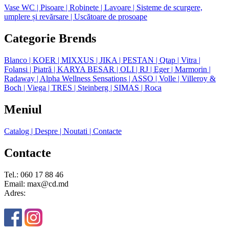
Vase WC
| Pisoare
| Robinete
| Lavoare
| Sisteme de scurgere,
umplere și revărsare
| Uscătoare de prosoape
Categorie Brends
Blanco
| KOER
| MIXXUS
| JIKA
| PESTAN
| Qtap
| Vitra
|
Folansi
| Piatră
| KARYA BESAR
| OLI
| RJ
| Eger
| Marmorin
|
Radaway
| Alpha Wellness Sensations
| ASSO
| Volle
| Villeroy &
Boch
| Viega
| TRES
| Steinberg
| SIMAS
| Roca
Meniul
Catalog
| Despre
| Noutati
| Contacte
Contacte
Tel.: 060 17 88 46
Email: max@cd.md
Adres: