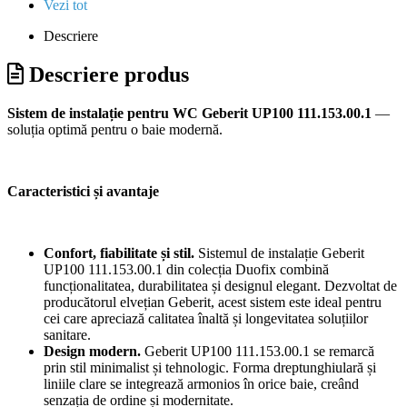
Vezi tot
Descriere
Descriere produs
Sistem de instalație pentru WC Geberit UP100 111.153.00.1
—
soluția optimă pentru o baie modernă.
Caracteristici și avantaje
Confort, fiabilitate și stil.
Sistemul de instalație Geberit
UP100 111.153.00.1 din colecția Duofix combină
funcționalitatea, durabilitatea și designul elegant. Dezvoltat de
producătorul elvețian Geberit, acest sistem este ideal pentru
cei care apreciază calitatea înaltă și longevitatea soluțiilor
sanitare.
Design modern.
Geberit UP100 111.153.00.1 se remarcă
prin stil minimalist și tehnologic. Forma dreptunghiulară și
liniile clare se integrează armonios în orice baie, creând
senzația de ordine și modernitate.