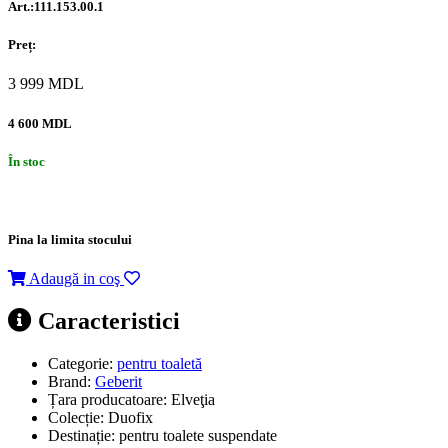
Art.:111.153.00.1
Preț:
3 999
MDL
4 600 MDL
În stoc
Pina la limita stocului
Adaugă in coş
Caracteristici
Categorie:
pentru toaletă
Brand:
Geberit
Țara producatoare:
Elveţia
Colecție:
Duofix
Destinație:
pentru toalete suspendate