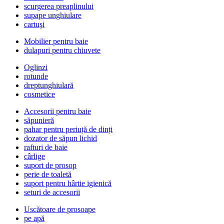
scurgerea preaplinului
supape unghiulare
cartuşi
Mobilier pentru baie
dulapuri pentru chiuvete
Oglinzi
rotunde
dreptunghiulară
cosmetice
Accesorii pentru baie
săpunieră
pahar pentru periuță de dinți
dozator de săpun lichid
rafturi de baie
cârlige
suport de prosop
perie de toaletă
suport pentru hârtie igienică
seturi de accesorii
Uscătoare de prosoape
pe apă