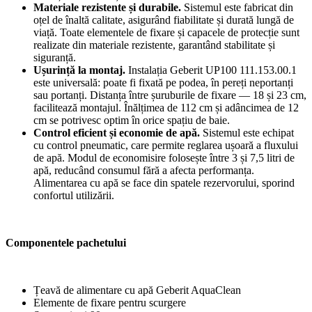
Materiale rezistente și durabile.
Sistemul este fabricat din
oțel de înaltă calitate, asigurând fiabilitate și durată lungă de
viață. Toate elementele de fixare și capacele de protecție sunt
realizate din materiale rezistente, garantând stabilitate și
siguranță.
Ușurință la montaj.
Instalația Geberit UP100 111.153.00.1
este universală: poate fi fixată pe podea, în pereți neportanți
sau portanți. Distanța între șuruburile de fixare — 18 și 23 cm,
facilitează montajul. Înălțimea de 112 cm și adâncimea de 12
cm se potrivesc optim în orice spațiu de baie.
Control eficient și economie de apă.
Sistemul este echipat
cu control pneumatic, care permite reglarea ușoară a fluxului
de apă. Modul de economisire folosește între 3 și 7,5 litri de
apă, reducând consumul fără a afecta performanța.
Alimentarea cu apă se face din spatele rezervorului, sporind
confortul utilizării.
Componentele pachetului
Țeavă de alimentare cu apă Geberit AquaClean
Elemente de fixare pentru scurgere