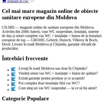
Adaugă in coş
Cel mai mare magazin online de obiecte
sanitare europene din Moldova
CD.MD — magazin online de sanitare europene din Moldova.
Activăm din 2006: baterii, vase WC suspendate, instalații, sisteme
de duș și seturi complete vas WC + instalație + buton de la branduri
europene de top — GROHE, Geberit, Duravit, Villeroy & Boch,
Devit. Livrare în toată Moldova și Chișinău, garanție oficială de
producător.
Întrebări frecvente
Livrați în toată Moldova sau doar în Chișinău?
Vindeți seturi vas WC + instalație + buton de spălare?
Există garanție pentru produse și ce acoperă?
Pot cumpăra doar instalația fără vas WC?
Cum aleg un vas WC suspendat — la ce să fiu atent?
Categorie Populare