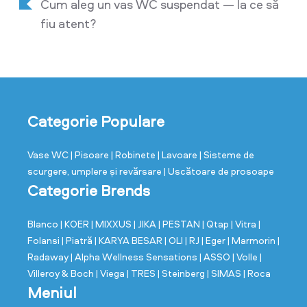
Cum aleg un vas WC suspendat — la ce să
fiu atent?
Categorie Populare
Vase WC
| Pisoare
| Robinete
| Lavoare
| Sisteme de
scurgere, umplere și revărsare
| Uscătoare de prosoape
Categorie Brends
Blanco
| KOER
| MIXXUS
| JIKA
| PESTAN
| Qtap
| Vitra
|
Folansi
| Piatră
| KARYA BESAR
| OLI
| RJ
| Eger
| Marmorin
|
Radaway
| Alpha Wellness Sensations
| ASSO
| Volle
|
Villeroy & Boch
| Viega
| TRES
| Steinberg
| SIMAS
| Roca
Meniul