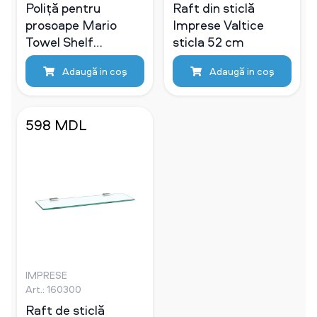
Poliță pentru
Raft din sticlă
prosoape Mario
Imprese Valtice
Towel Shelf
sticla 52 cm
660x210x270
Adaugă in coş
Adaugă in coş
598 MDL
IMPRESE
Art.: 160300
Raft de sticlă