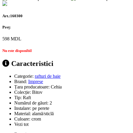
Art.:160300
Preț:
598
MDL
Nu este disponibil
Caracteristici
Categorie:
rafturi de baie
Brand:
Imprese
Țara producatoare:
Cehia
Colecție:
Bitov
Tip:
Raft
Numărul de găuri:
2
Instalare:
pe perete
Material:
alamă/sticlă
Culoare:
crom
Vezi tot