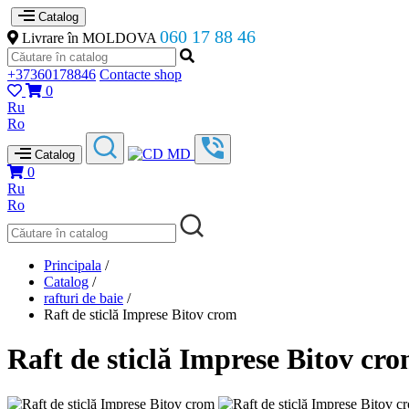
Catalog
060 17 88 46
Livrare în MOLDOVA
+37360178846
Contacte shop
0
Ru
Ro
Catalog
0
Ru
Ro
Principala
/
Catalog
/
rafturi de baie
/
Raft de sticlă Imprese Bitov crom
Raft de sticlă Imprese Bitov cr