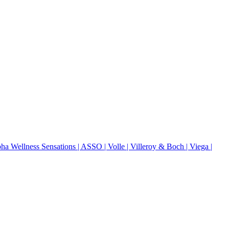
pha Wellness Sensations
| ASSO
| Volle
| Villeroy & Boch
| Viega
|