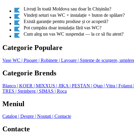
Livrați în toată Moldova sau doar în Chișinău?
Vindeți seturi vas WC + instalație + buton de spălare?
Există garanție pentru produse și ce acoperă?
Pot cumpăra doar instalația fără vas WC?
Cum aleg un vas WC suspendat — la ce să fiu atent?
Categorie Populare
Vase WC
| Pisoare
| Robinete
| Lavoare
| Sisteme de scurgere, umpler
Categorie Brends
Blanco
| KOER
| MIXXUS
| JIKA
| PESTAN
| Qtap
| Vitra
| Folansi
TRES
| Steinberg
| SIMAS
| Roca
Meniul
Catalog
| Despre
| Noutati
| Contacte
Contacte