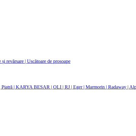
e și revărsare
| Uscătoare de prosoape
| Piatră
| KARYA BESAR
| OLI
| RJ
| Eger
| Marmorin
| Radaway
| Al