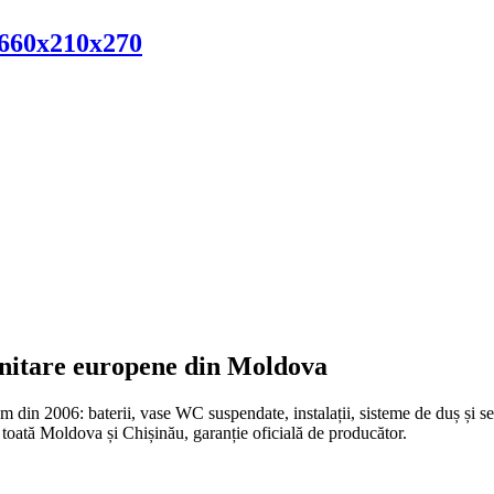
 660x210x270
anitare europene din Moldova
n 2006: baterii, vase WC suspendate, instalații, sisteme de duș și set
oată Moldova și Chișinău, garanție oficială de producător.