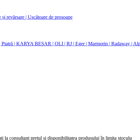
e și revărsare
| Uscătoare de prosoape
| Piatră
| KARYA BESAR
| OLI
| RJ
| Eger
| Marmorin
| Radaway
| Al
 la consultant prețul și disponibilitatea produsului în limita stoculu