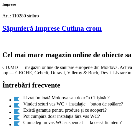
Imprese
Art.: 110280 stribro
Săpunieră Imprese Cuthna crom
Cel mai mare magazin online de obiecte s
CD.MD — magazin online de sanitare europene din Moldova. Activăm di
top — GROHE, Geberit, Duravit, Villeroy & Boch, Devit. Livrare în t
Întrebări frecvente
Livrați în toată Moldova sau doar în Chișinău?
Vindeți seturi vas WC + instalație + buton de spălare?
Există garanție pentru produse și ce acoperă?
Pot cumpăra doar instalația fără vas WC?
Cum aleg un vas WC suspendat — la ce să fiu atent?