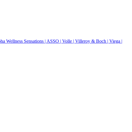
pha Wellness Sensations
| ASSO
| Volle
| Villeroy & Boch
| Viega
|