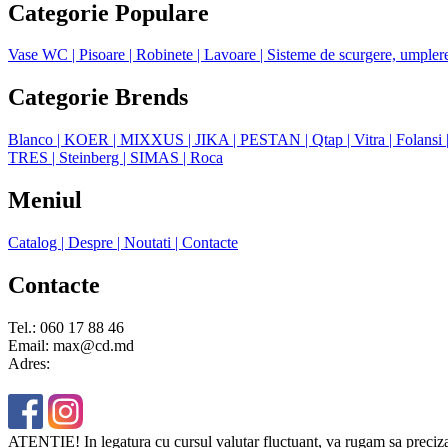
Categorie Populare
Vase WC
| Pisoare
| Robinete
| Lavoare
| Sisteme de scurgere, umpler
Categorie Brends
Blanco
| KOER
| MIXXUS
| JIKA
| PESTAN
| Qtap
| Vitra
| Folansi
TRES
| Steinberg
| SIMAS
| Roca
Meniul
Catalog
| Despre
| Noutati
| Contacte
Contacte
Tel.: 060 17 88 46
Email: max@cd.md
Adres:
ATENȚIE! In legatura cu cursul valutar fluctuant, va rugam sa precizati