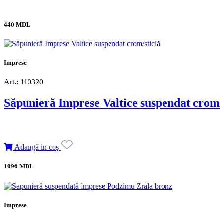
440 MDL
Imprese
Art.: 110320
Săpunieră Imprese Valtice suspendat crom/
Adaugă in coş
1096 MDL
Imprese