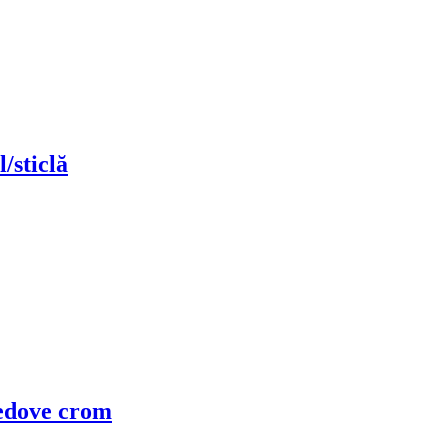
/sticlă
edove crom