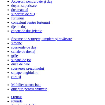
Accesorii pentru baie și duș
dușuri superioare
duș manual
suporturi de duș
furtunuri
conexiuni pentru furtunuri
tije de duș
capete de duș igienic
Sisteme de scurgere, umplere și revărsare
sifoane
scurgerile de duș
canale de drenaj
grile
supapă de jos
duză de baie
scurgerea preaplinului
supape unghiulare
cartuşi
Mobilier pentru baie
dulapuri pentru chiuvete
Oglinzi
rotunde