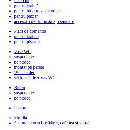
Instalații
pentru toaletă
pentru bideuri suspendate
pentru pisoar
accesorii pentru instalații sanitare
Plăci de comandă
pentru toalete
pentru pisoare
Vase WC
suspendate
pe podea
montat pe perete
WC - bideu
set instalație + vas WC
Bideu
suspendate
pe podea
Pisoare
Mobilă
Scaune pentru bucătărie, cafenea și terasă