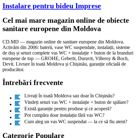
Instalare pentru bideu Imprese
Cel mai mare magazin online de obiecte
sanitare europene din Moldova
CD.MD — magazin online de sanitare europene din Moldova.
Activăm din 2006: baterii, vase WC suspendate, instalații, sisteme
de duș și seturi complete vas WC + instalație + buton de la branduri
europene de top — GROHE, Geberit, Duravit, Villeroy & Boch,
Devit. Livrare în toată Moldova și Chișinău, garanție oficială de
producător.
Întrebări frecvente
Livrați în toată Moldova sau doar în Chișinău?
Vindeți seturi vas WC + instalație + buton de spălare?
Există garanție pentru produse și ce acoperă?
Pot cumpăra doar instalația fără vas WC?
Cum aleg un vas WC suspendat — la ce să fiu atent?
Categorie Populare