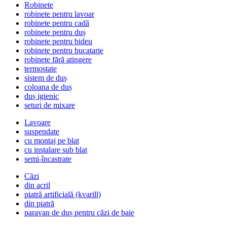
Robinete
robinete pentru lavoar
robinete pentru cadă
robinete pentru duș
robinete pentru bideu
robinete pentru bucatarie
robinete fără atingere
termostate
sistem de duș
coloana de duș
duș igienic
seturi de mixare
Lavoare
suspendate
cu montaj pe blat
cu instalare sub blat
semi-încastrate
Căzi
din acril
piatră artificială (kvarill)
din piatră
paravan de duș pentru căzi de baie