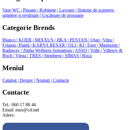
Vase WC
| Pisoare
| Robinete
| Lavoare
| Sisteme de scurgere,
umplere și revărsare
| Uscătoare de prosoape
Categorie Brends
Blanco
| KOER
| MIXXUS
| JIKA
| PESTAN
| Qtap
| Vitra
|
Folansi
| Piatră
| KARYA BESAR
| OLI
| RJ
| Eger
| Marmorin
|
Radaway
| Alpha Wellness Sensations
| ASSO
| Volle
| Villeroy &
Boch
| Viega
| TRES
| Steinberg
| SIMAS
| Roca
Meniul
Catalog
| Despre
| Noutati
| Contacte
Contacte
Tel.: 060 17 88 46
Email: max@cd.md
Adres: