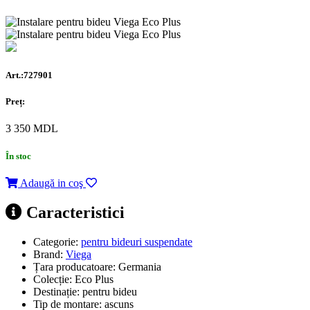
Art.:727901
Preț:
3 350
MDL
În stoc
Adaugă in coş
Caracteristici
Categorie:
pentru bideuri suspendate
Brand:
Viega
Țara producatoare:
Germania
Colecție:
Eco Plus
Destinație:
pentru bideu
Tip de montare:
ascuns